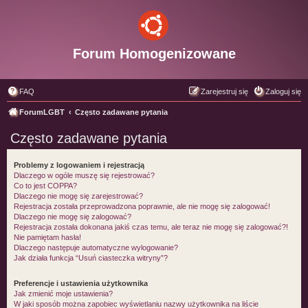
Forum Homogenizowane
FAQ
Zarejestruj się
Zaloguj się
ForumLGBT
Często zadawane pytania
Często zadawane pytania
Problemy z logowaniem i rejestracją
Dlaczego w ogóle muszę się rejestrować?
Co to jest COPPA?
Dlaczego nie mogę się zarejestrować?
Rejestracja została przeprowadzona poprawnie, ale nie mogę się zalogować!
Dlaczego nie mogę się zalogować?
Rejestracja została dokonana jakiś czas temu, ale teraz nie mogę się zalogować?!
Nie pamiętam hasła!
Dlaczego następuje automatyczne wylogowanie?
Jak działa funkcja “Usuń ciasteczka witryny”?
Preferencje i ustawienia użytkownika
Jak zmienić moje ustawienia?
W jaki sposób można zapobiec wyświetlaniu nazwy użytkownika na liście