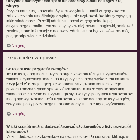
Otrzymałem/otrzymałam spam lub obraźliwy e-mail od kogoś z tej
witryny!
Przykro nam z tego powodu. System wysyłania e-maili witryny zawiera
zabezpieczenia umożliwiające wytropienie użytkowników, którzy wysyłają
takie wiadomości. Prześlij administratorowi witryny pełną kopię
otrzymanego e-maila – ważne, aby były w niej zawarte nagłówki, ponieważ
zawierają one informacje o nadawcy. Administrator będzie wówczas mógł
podjąć odpowiednie działania.
Na górę
Przyjaciele i wrogowie
Co to jest lista przyjaciół i wrogów?
Jest to lista, którą można użyć do organizowania różnych użytkowników
witryny. Użytkownicy dodani do listy przyjaciół będą wyświetleni na karcie
Przyjaciele
znajdującej się w panelu zarządzania kontem. Z tego
poziomu można szybko sprawdzić ich status, a także wysłać prywatną
wiadomość. Zależnie od używanego stylu witryny, posty tych użytkowników
mogą być wyróżniane. Jeśli użytkownik zostanie dodany do listy wrogów,
wszystkie posty przez niego napisane domyślnie nie będą wyświetlane.
Na górę
W jaki sposób można dodawać/usuwać użytkowników z listy przyjaciół
lub wrogów?
Można dodawać użytkowników na dwa sposoby. Po pierwsze, klikając w