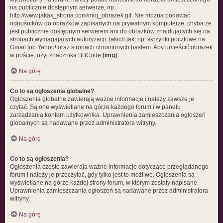
na publicznie dostępnym serwerze, np.
http://www.jakas_strona.com/moj_obrazek.gif. Nie można podawać
odnośników do obrazków zapisanych na prywatnym komputerze, chyba że
jest publicznie dostępnym serwerem ani do obrazków znajdujących się na
stronach wymagających autoryzacji, takich jak, np. skrzynki pocztowe na
Gmail lub Yahoo! oraz stronach chronionych hasłem. Aby umieścić obrazek
w poście, użyj znacznika BBCode
[img]
.
Na górę
Co to są ogłoszenia globalne?
Ogłoszenia globalne zawierają ważne informacje i należy zawsze je
czytać. Są one wyświetlane na górze każdego forum i w panelu
zarządzania kontem użytkownika. Uprawnienia zamieszczania ogłoszeń
globalnych są nadawane przez administratora witryny.
Na górę
Co to są ogłoszenia?
Ogłoszenia często zawierają ważne informacje dotyczące przeglądanego
forum i należy je przeczytać, gdy tylko jest to możliwe. Ogłoszenia są
wyświetlane na górze każdej strony forum, w którym zostały napisane.
Uprawnienia zamieszczania ogłoszeń są nadawane przez administratora
witryny.
Na górę