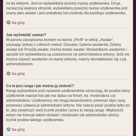
na tej witrynie. Jest on wyświetlany poniżej nazwy użytkownika. Drugi,
zazwyczaj większy obrazek, wyświetlany powyżej nazwy użytkownika jest
znany jako awatar i jest unikatowy lub osobisty dla każdego użytkownika.
Na górę
Jak wyświetlić awatar?
W panelu zarządzania kontem na karcie „Profil” w sekcji „Awatar”,
używając jednej z czterech metod: Gravatar, Galeria awatarów, Zdalny
awatar lub Prześlij awatar, można dodać awatar. Wyświetlanie awatarów i
sposób ich wyświetlania są uzależnione od administratora witryny. Jeśli nie
można używać awatarów na danej witrynie, należy skontaktować się z jej
administratorem.
Na górę
Co to jest ranga i jak można ją zmienić?
Rangi wyświetlane pod nazwami użytkowników oznaczają, ile postów dany
użytkownik napisał lub jaki ma status na forum, np. moderatora czy
administratora. Użytkownicy nie mogą bezpośrednio zmieniać stylu rang,
ponieważ ustawia je administrator witryny. Nie należy pisać postów tylko po
to, aby zwiększyć swój licznik postów i przez to swoją rangę. Większość
witryn nie toleruje takich działań i moderator lub administrator obniży
licznik postów takiego użytkownika.
Na górę