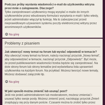
Podczas próby wysłania wiadomości e-mail do użytkownika witryna
prosi mnie o zalogowanie. Dlaczego?
Tylko zarejestrowani użytkownicy mogą wysyłać e-maile do innych
użytkowników przez wbudowany formularz wysyłania e-maili i tylko wtedy,
jeżeli administrator włączył tę funkcję. Ma to zabezpieczać przed
nieprawidłowym używaniem systemu poczty elektronicznej witryny przez
anonimowych użytkowników.
Na górę
Problemy z pisaniem
Jak utworzyć nowy temat na forum lub wysłać odpowiedź w temacie?
Aby utworzyć nowy temat na forum, należy nacisnąć przycisk „Nowy temat”,
aby odpowiedzieć w temacie, nacisnąć przycisk „Odpowiedz”. Być może,
że przed publikowaniem wiadomości trzeba będzie się zarejestrować. Na
dole strony forum lub strony tematów jest wyświetlana lista uprawnień
użytkownika na każdym forum. Na przykład: Możesz tworzyć nowe tematy,
Możesz dodawać załączniki itp.
Na górę
W jaki sposób można zmienić lub usunąć post?
Jeśli nie jesteś administratorem lub moderatorem, możesz zmieniać i
usuwać tylko swoje posty. Możesz zmienić post, naciskając przycisk
Zmień
znajdujący się przy danym poście. Czasami można to zrobić tylko przez