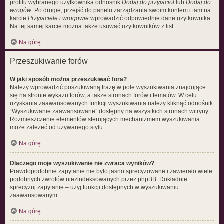
profilu wybranego użytkownika odnośnik
Dodaj do przyjaciół
lub
Dodaj do
wrogów
. Po drugie, przejść do panelu zarządzania swoim kontem i tam na
karcie
Przyjaciele i wrogowie
wprowadzić odpowiednie dane użytkownika.
Na tej samej karcie można także usuwać użytkowników z list.
Na górę
Przeszukiwanie forów
W jaki sposób można przeszukiwać fora?
Należy wprowadzić poszukiwaną frazę w pole wyszukiwania znajdujące
się na stronie wykazu forów, a także stronach forów i tematów. W celu
uzyskania zaawansowanych funkcji wyszukiwania należy kliknąć odnośnik
“Wyszukiwanie zaawansowane” dostępny na wszystkich stronach witryny.
Rozmieszczenie elementów sterujących mechanizmem wyszukiwania
może zależeć od używanego stylu.
Na górę
Dlaczego moje wyszukiwanie nie zwraca wyników?
Prawdopodobnie zapytanie nie było jasno sprecyzowane i zawierało wiele
podobnych zwrotów niezindeksowanych przez phpBB. Dokładnie
sprecyzuj zapytanie – użyj funkcji dostępnych w wyszukiwaniu
zaawansowanym.
Na górę