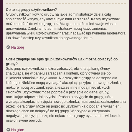
Co to są grupy użytkowników?
Grupy użytkowników, to grupy, na jakie administratorzy dzielą całą
społeczność witryny, aby łatwiej było nimi zarządzać. Każdy użytkownik
może należeć do wielu grup, a każda grupa może mieć swoje własne
uprawnienia. Dzięki temu administratorzy mogą łatwo zmieniać
uprawnienia wielu użytkowników naraz, nadawać uprawnienia moderatora
lub dawać dostęp użytkownikom do prywatnego forum.
Na górę
Gdzie znajduje się spis grup użytkowników i jak można dołączyć do
grupy?
Spis grup użytkowników można zobaczyć, otwierając kartę
Grupy
znajdującą się w panelu zarządzania kontem, który otwiera się po
kliknięciu odnośnika
Moje konto
. Nie wszystkie grupy są dostępne dla
każdego. Niektóre mogą wymagać akceptacji przyjęcia nowego członka,
niektóre mogą być zamknięte, a jeszcze inne mogą mieć ukrytych
członków. Użytkownik może poprosić o przyjęcie do danej grupy,
naciskając odpowiedni przycisk. Prośba o przyjęcie do grupy, która
wymaga akceptacji przyjęcia nowego członka, musi zostać zaakceptowana
przez lidera grupy. Może on poprosić użytkownika o podanie wyjaśnień,
dlaczego chce on dołączyć do tej grupy. W przypadku otrzymania
negatywnej decyzji proszę nie nękać lidera grupy pytaniami – widocznie
miał on swoje powody.
Na górę