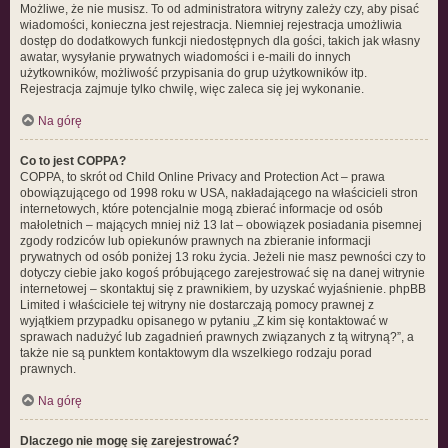
Możliwe, że nie musisz. To od administratora witryny zależy czy, aby pisać
wiadomości, konieczna jest rejestracja. Niemniej rejestracja umożliwia
dostęp do dodatkowych funkcji niedostępnych dla gości, takich jak własny
awatar, wysyłanie prywatnych wiadomości i e-maili do innych
użytkowników, możliwość przypisania do grup użytkowników itp.
Rejestracja zajmuje tylko chwilę, więc zaleca się jej wykonanie.
Na górę
Co to jest COPPA?
COPPA, to skrót od Child Online Privacy and Protection Act – prawa
obowiązującego od 1998 roku w USA, nakładającego na właścicieli stron
internetowych, które potencjalnie mogą zbierać informacje od osób
małoletnich – mających mniej niż 13 lat – obowiązek posiadania pisemnej
zgody rodziców lub opiekunów prawnych na zbieranie informacji
prywatnych od osób poniżej 13 roku życia. Jeżeli nie masz pewności czy to
dotyczy ciebie jako kogoś próbującego zarejestrować się na danej witrynie
internetowej – skontaktuj się z prawnikiem, by uzyskać wyjaśnienie. phpBB
Limited i właściciele tej witryny nie dostarczają pomocy prawnej z
wyjątkiem przypadku opisanego w pytaniu „Z kim się kontaktować w
sprawach nadużyć lub zagadnień prawnych związanych z tą witryną?”, a
także nie są punktem kontaktowym dla wszelkiego rodzaju porad
prawnych.
Na górę
Dlaczego nie mogę się zarejestrować?