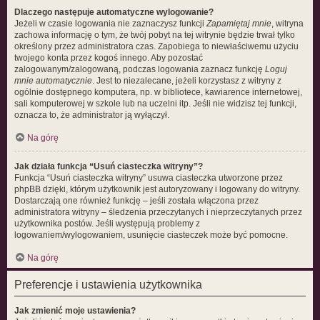
Dlaczego następuje automatyczne wylogowanie?
Jeżeli w czasie logowania nie zaznaczysz funkcji
Zapamiętaj mnie
, witryna
zachowa informację o tym, że twój pobyt na tej witrynie będzie trwał tylko
określony przez administratora czas. Zapobiega to niewłaściwemu użyciu
twojego konta przez kogoś innego. Aby pozostać
zalogowanym/zalogowaną, podczas logowania zaznacz funkcję
Loguj
mnie automatycznie
. Jest to niezalecane, jeżeli korzystasz z witryny z
ogólnie dostępnego komputera, np. w bibliotece, kawiarence internetowej,
sali komputerowej w szkole lub na uczelni itp. Jeśli nie widzisz tej funkcji,
oznacza to, że administrator ją wyłączył.
Na górę
Jak działa funkcja “Usuń ciasteczka witryny”?
Funkcja “Usuń ciasteczka witryny” usuwa ciasteczka utworzone przez
phpBB dzięki, którym użytkownik jest autoryzowany i logowany do witryny.
Dostarczają one również funkcję – jeśli została włączona przez
administratora witryny – śledzenia przeczytanych i nieprzeczytanych przez
użytkownika postów. Jeśli występują problemy z
logowaniem/wylogowaniem, usunięcie ciasteczek może być pomocne.
Na górę
Preferencje i ustawienia użytkownika
Jak zmienić moje ustawienia?