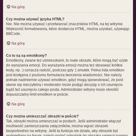
Na górę
Czy można używać języka HTML?
Nie. Nie można używać i przetwarzać znaczników HTML na tej witrynie.
Większość formatowania, które dostarcza HTML, można uzyskać, używając
BBCode.
Na górę
Co to są są emotikony?
Emotikony, zwane też uśmieszkami, to małe obrazki, które mogą być użyte
do wyrażania emocji. Do wyrażania emocji można też stosować krótkie
kody, np. :) oznacza radość, podczas gdy :( smutek. Pełna lista emotikon
jest dostępna z poziomu formularza tworzenia wiadomości. Nie należy
jednak nadmiernie używać emotikon, gdyż mogą spowodować, że post
stanie się nieczytelny i moderator może podjąć decyzję o ich usunięciu
bądź też usunięciu całego posta. Administrator witryny może określić
dopuszczalny limit emotikon w poście.
Na górę
Czy można umieszczać obrazki w poście?
Tak, obrazki można umieszczać w postach. Jeśli administrator włączył
możliwość zamieszczania załączników, można wgrać obrazek
bezpośrednio na witrynę. Jeśli ta funkcja nie działa, aby obrazek był
wyświetlany na forum, należy podać odnośnik do obrazka umieszczonego