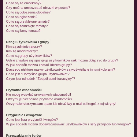
Co to są są emotikony?
Czy można umieszczać obrazki w poście?
Co to są ogłoszenia globalne?
Co to są ogłoszenia?
Co to są przyklejone tematy?
Co to są zamknięte tematy?
Co to są ikony tematu?
Rangi użytkownika i grupy
Kim są administratorzy?
Kim są moderatorzy?
Co to są grupy użytkowników?
Gdzie znajduje się spis grup użytkowników i jak można dołączyć do grupy?
W jaki sposób można zostać liderem grupy?
Dlaczego niektóre nazwy użytkowników są wyświetlane innymi kolorami?
Co to jest “Domyślna grupa użytkownika”?
Czym jest odnośnik “Zespół administracyjny”?
Prywatne wiadomości
Nie mogę wysyłać prywatnych wiadomości!
Otrzymuję niechciane prywatne wiadomości!
Otrzymałem/otrzymałam spam lub obraźliwy e-mail od kogoś z tej witryny!
Przyjaciele i wrogowie
Co to jest lista przyjaciół i wrogów?
W jaki sposób można dodawać/usuwać użytkowników z listy przyjaciół lub wrogów?
Przeszukiwanie forów