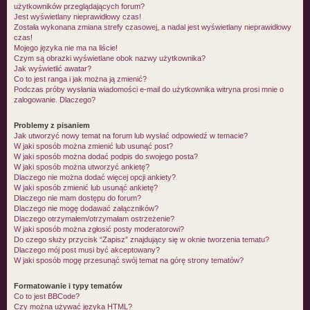
użytkowników przeglądających forum?
Jest wyświetlany nieprawidłowy czas!
Została wykonana zmiana strefy czasowej, a nadal jest wyświetlany nieprawidłowy
czas!
Mojego języka nie ma na liście!
Czym są obrazki wyświetlane obok nazwy użytkownika?
Jak wyświetlić awatar?
Co to jest ranga i jak można ją zmienić?
Podczas próby wysłania wiadomości e-mail do użytkownika witryna prosi mnie o
zalogowanie. Dlaczego?
Problemy z pisaniem
Jak utworzyć nowy temat na forum lub wysłać odpowiedź w temacie?
W jaki sposób można zmienić lub usunąć post?
W jaki sposób można dodać podpis do swojego posta?
W jaki sposób można utworzyć ankietę?
Dlaczego nie można dodać więcej opcji ankiety?
W jaki sposób zmienić lub usunąć ankietę?
Dlaczego nie mam dostępu do forum?
Dlaczego nie mogę dodawać załączników?
Dlaczego otrzymałem/otrzymałam ostrzeżenie?
W jaki sposób można zgłosić posty moderatorowi?
Do czego służy przycisk “Zapisz” znajdujący się w oknie tworzenia tematu?
Dlaczego mój post musi być akceptowany?
W jaki sposób mogę przesunąć swój temat na górę strony tematów?
Formatowanie i typy tematów
Co to jest BBCode?
Czy można używać języka HTML?