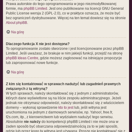
Prawa autorskie do tego oprogramowania w jego niezmodyfikowanej
formie, ma
phpBB Limited
. Jest ono publikowane na licencji GNU General
Public License wersja 2 (GPL-2.0), co w praktyce oznacza, że może być
bez ograniczeń dystrybuowane. Więcej na ten temat dowiesz się na stronie
About phpBB
.
Na górę
Dlaczego funkcja X nie jest dostępna?
To oprogramowanie zostało stworzone i jest licencjonowane przez phpBB
Limited. Jeśli uważasz, że brakuje w nim jakiejś funkcji, przejdź na stronę
phpBB Ideas Centre
, gdzie możesz zagłosować na istniejące propozycje
lub zaproponować nowe funkcje.
Na górę
Z kim się kontaktować w sprawach nadużyć lub zagadnień prawnych
związanych z tą witryną?
W tych sprawach, należy skontaktować się z jednym z administratorów,
których dane wyświetlone są na liście zespołu administracyjnego. Jeżeli
jednak nie otrzymasz odpowiedzi, należy skontaktować się z właścicielem
domeny – wykonaj sprawdzenie
kto to jest
lub, jeśli witryna jest
uruchomiona na jednym z darmowych serwisów, np. Yahoo!, free.fr,
f2s.com, itp., z kierownictwem lub wydziałem nadużyć tego serwisu.
Absolutnie
nie należy
do kompetencji phpBB Limited i nie może ona w
żaden sposób być obarczana odpowiedzialnością za to w jaki sposób,
gdzie lub przez kogo ta witryna jest używana. Proszę nie kontaktować się z