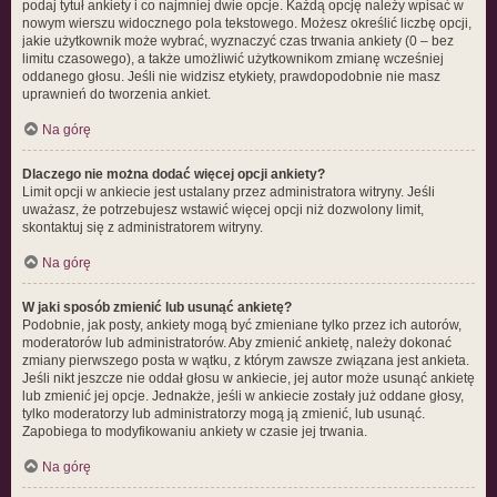
podaj tytuł ankiety i co najmniej dwie opcje. Każdą opcję należy wpisać w
nowym wierszu widocznego pola tekstowego. Możesz określić liczbę opcji,
jakie użytkownik może wybrać, wyznaczyć czas trwania ankiety (0 – bez
limitu czasowego), a także umożliwić użytkownikom zmianę wcześniej
oddanego głosu. Jeśli nie widzisz etykiety, prawdopodobnie nie masz
uprawnień do tworzenia ankiet.
Na górę
Dlaczego nie można dodać więcej opcji ankiety?
Limit opcji w ankiecie jest ustalany przez administratora witryny. Jeśli
uważasz, że potrzebujesz wstawić więcej opcji niż dozwolony limit,
skontaktuj się z administratorem witryny.
Na górę
W jaki sposób zmienić lub usunąć ankietę?
Podobnie, jak posty, ankiety mogą być zmieniane tylko przez ich autorów,
moderatorów lub administratorów. Aby zmienić ankietę, należy dokonać
zmiany pierwszego posta w wątku, z którym zawsze związana jest ankieta.
Jeśli nikt jeszcze nie oddał głosu w ankiecie, jej autor może usunąć ankietę
lub zmienić jej opcje. Jednakże, jeśli w ankiecie zostały już oddane głosy,
tylko moderatorzy lub administratorzy mogą ją zmienić, lub usunąć.
Zapobiega to modyfikowaniu ankiety w czasie jej trwania.
Na górę