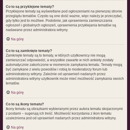
Co to są przyklejone tematy?
Przyklejone tematy są wyświetlane pod ogłoszeniami na pierwszej stronie
przeglądu tematów. Często są one dość ważne, więc należy je przeczytać,
gdy tylko jest to możliwe. Podobnie, jak uprawnienia zamieszczania
ogłoszeń i globalnych ogłoszeń, uprawnienia przyklejania tematów są
nadawane przez administratora witryny.
Na górę
Co to są zamknięte tematy?
Zamknięte tematy są to tematy, w których użytkownicy nie mogą
zamieszczać odpowiedzi, a wszystkie zawarte w nich ankiety zostały
automatycznie zakończone w momencie zamykania tematu. Tematy mogą
być zamykane z wielu powodów i robią to moderatorzy forum lub
administratorzy witryny. Zależnie od uprawnień nadanych przez
administratora witryny użytkownik może mieć możliwość zamykania swoich
tematów.
Na górę
Co to są ikony tematu?
Ikony tematu są obrazkami wybieranymi przez autora tematu skojarzonymi
z postami – sugerują ich treść. Możliwość korzystania z ikon tematu
uzależniona jest od uprawnień nadanych przez administratora witryny.
Na górę