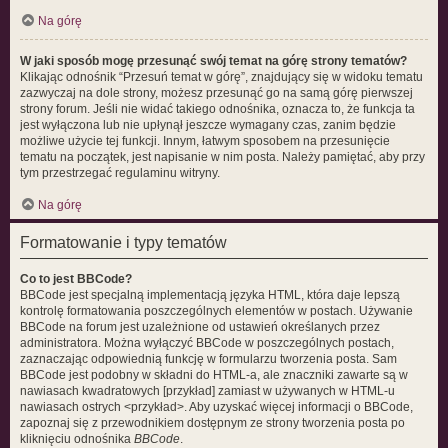
Na górę
W jaki sposób mogę przesunąć swój temat na górę strony tematów?
Klikając odnośnik “Przesuń temat w górę”, znajdujący się w widoku tematu
zazwyczaj na dole strony, możesz przesunąć go na samą górę pierwszej
strony forum. Jeśli nie widać takiego odnośnika, oznacza to, że funkcja ta
jest wyłączona lub nie upłynął jeszcze wymagany czas, zanim będzie
możliwe użycie tej funkcji. Innym, łatwym sposobem na przesunięcie
tematu na początek, jest napisanie w nim posta. Należy pamiętać, aby przy
tym przestrzegać regulaminu witryny.
Na górę
Formatowanie i typy tematów
Co to jest BBCode?
BBCode jest specjalną implementacją języka HTML, która daje lepszą
kontrolę formatowania poszczególnych elementów w postach. Używanie
BBCode na forum jest uzależnione od ustawień określanych przez
administratora. Można wyłączyć BBCode w poszczególnych postach,
zaznaczając odpowiednią funkcję w formularzu tworzenia posta. Sam
BBCode jest podobny w składni do HTML-a, ale znaczniki zawarte są w
nawiasach kwadratowych [przykład] zamiast w używanych w HTML-u
nawiasach ostrych <przykład>. Aby uzyskać więcej informacji o BBCode,
zapoznaj się z przewodnikiem dostępnym ze strony tworzenia posta po
kliknięciu odnośnika
BBCode
.