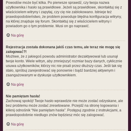
Powodów może być kilka. Po pierwsze sprawdź, czy twoja nazwa
użytkownika i hasło są prawidłowe. Jeżeli są prawidłowe, skontaktuj się z
właścicielem witryny i zapytaj, czy cię nie zablokowano. Istnieje też
prawdopodobieństwo, że problem powoduje błędna konfiguracja witryny,
na której znajduje się forum. Skontaktuj się z właścicielem witryny i
powiadom go o tym problemie. Musi on go naprawić.
Na górę
Rejestracja została dokonana jakiś czas temu, ale teraz nie mogę się
zalogować?!
Możliwe, że z jakiegoś powodu administrator dezaktywował lub usunął
twoje konto. Wiele witryn, aby zmniejszyć rozmiar bazy danych, cyklicznie
usuwa użytkowników, którzy nic nie pisali przez dłuższy czas. Jeśli tak się
stało, spróbuj zarejestrować się ponownie i bądź bardziej aktywnym i
zaangażowanym w dyskusje użytkownikiem.
Na górę
Nie pamiętam hasła!
Zachowaj spokój! Twoje hasło wprawdzie nie może zostać odzyskane, ale
bez problemu może zostać zresetowane. Przejdź na stronę logowania i
kliknij odnośnik “Nie pamiętam hasła”. Postępuj zgodnie z instrukcjami, a
prawdopodobnie niedługo znów będziesz móc się zalogować.
Na górę