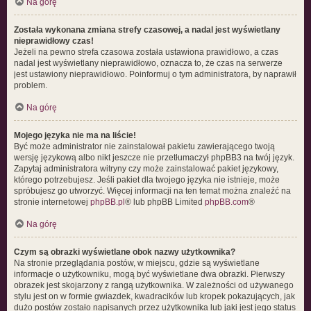
Na górę
Została wykonana zmiana strefy czasowej, a nadal jest wyświetlany
nieprawidłowy czas!
Jeżeli na pewno strefa czasowa została ustawiona prawidłowo, a czas
nadal jest wyświetlany nieprawidłowo, oznacza to, że czas na serwerze
jest ustawiony nieprawidłowo. Poinformuj o tym administratora, by naprawił
problem.
Na górę
Mojego języka nie ma na liście!
Być może administrator nie zainstalował pakietu zawierającego twoją
wersję językową albo nikt jeszcze nie przetłumaczył phpBB3 na twój język.
Zapytaj administratora witryny czy może zainstalować pakiet językowy,
którego potrzebujesz. Jeśli pakiet dla twojego języka nie istnieje, może
spróbujesz go utworzyć. Więcej informacji na ten temat można znaleźć na
stronie internetowej
phpBB.pl
® lub phpBB Limited
phpBB.com
®
Na górę
Czym są obrazki wyświetlane obok nazwy użytkownika?
Na stronie przeglądania postów, w miejscu, gdzie są wyświetlane
informacje o użytkowniku, mogą być wyświetlane dwa obrazki. Pierwszy
obrazek jest skojarzony z rangą użytkownika. W zależności od używanego
stylu jest on w formie gwiazdek, kwadracików lub kropek pokazujących, jak
dużo postów zostało napisanych przez użytkownika lub jaki jest jego status