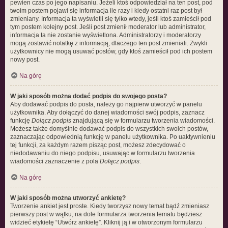
pewien czas po jego napisaniu. Jeżeli ktoś odpowiedział na ten post, pod
twoim postem pojawi się informacja ile razy i kiedy ostatni raz post był
zmieniany. Informacja ta wyświetli się tylko wtedy, jeśli ktoś zamieścił pod
tym postem kolejny post. Jeśli post zmienił moderator lub administrator,
informacja ta nie zostanie wyświetlona. Administratorzy i moderatorzy
mogą zostawić notatkę z informacją, dlaczego ten post zmieniali. Zwykli
użytkownicy nie mogą usuwać postów, gdy ktoś zamieścił pod ich postem
nowy post.
Na górę
W jaki sposób można dodać podpis do swojego posta?
Aby dodawać podpis do posta, należy go najpierw utworzyć w panelu
użytkownika. Aby dołączyć do danej wiadomości swój podpis, zaznacz
funkcję
Dołącz podpis
znajdującą się w formularzu tworzenia wiadomości.
Możesz także domyślnie dodawać podpis do wszystkich swoich postów,
zaznaczając odpowiednią funkcję w panelu użytkownika. Po uaktywnieniu
tej funkcji, za każdym razem pisząc post, możesz zdecydować o
niedodawaniu do niego podpisu, usuwając w formularzu tworzenia
wiadomości zaznaczenie z pola
Dołącz podpis
.
Na górę
W jaki sposób można utworzyć ankietę?
Tworzenie ankiet jest proste. Kiedy tworzysz nowy temat bądź zmieniasz
pierwszy post w wątku, na dole formularza tworzenia tematu będziesz
widzieć etykietę “Utwórz ankietę”. Kliknij ją i w otworzonym formularzu