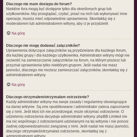
Dlaczego nie mam dostępu do forum?
Niektóre fora mogą być dostępne tylko dla określonych grup lub
użytkowników. Aby przeglądać, czytać, pisać na nich lub wykonywać inne
operacje, musisz mieć odpowiednie uprawnienia. Skontaktuj się z
moderatorem lub administratorem witryny, aby ci je przydzielił.
Na górę
Dlaczego nie mogę dodawać załączników?
Uprawnienia dotyczące załączników są przydzielane dla każdego forum,
dla każdej grupy i dla każdego użytkownika. Administrator witryny mógł nie
zezwolić na zamieszczanie załączników na forum, na którym piszesz lub
przyznał uprawnienia tylko niektórym grupom. Jeśli nadal nie masz
jasności, dlaczego nie możesz zamieszczać załączników, skontaktuj się z
administratorem witryny.
Na górę
Dlaczego otrzymałem/otrzymałam ostrzeżenie?
Każdy administrator witryny ma swoje zasady i regulaminy obowiązujące
na danej witrynie. Są one opublikowane i administrator zaleca zapoznanie
się z nimi. Jeśli ktoś ich nie przestrzegał, może otrzymać ostrzeżenie. O
udzieleniu ostrzeżenia decyduje administrator witryny. phpBB Limited nie
ma nic wspólnego z ostrzeżeniami udzielanymi na tej witrynie i nie ponosi
żadnej odpowiedzialności związanej z nimi. Jeśli nadal nie masz jasności,
dlaczego otrzymałeś/otrzymałaś ostrzeżenie, skontaktuj się z
administratorem witryny.