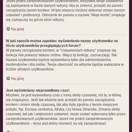
Jeżeli jesteś zarejestrowanym użytkownikiem, wszystkie twoje ustawienia
są zapisywane w bazie danych witryny. Aby je zmienić, przejdź do panelu
zarządzania swoim kontem. W tym miejscu możesz dokonać zmian swoich
ustawień i preferencji. Odnośnik do panelu o nazwie “Moje konto” znajduje
się zazwyczaj na górze stron witryny.
Na górę
W jaki sposób można zapobiec wyświetlaniu nazwy użytkownika na
liście użytkowników przeglądających forum?
W panelu zarządzania kontem, w “Ustawieniach witryny” znajduje się
funkcja
Nie pokazuj statusu online
. Włącz tę funkcję, zaznaczając
Tak
.
Nazwa użytkownika będzie wyświetlana tylko dla administratorów,
moderatorów i dla ciebie. Twoja obecność na witrynie będzie wykazana w
liczbie ukrytych użytkowników.
Na górę
Jest wyświetlany nieprawidłowy czas!
Możliwe, że jest wyświetlany czas z innej strefy czasowej, niż ta, w której
się znajdujesz. Jeśli tak właśnie jest, przejdź do panelu zarządzania
kontem i zmień strefę czasową, tak aby była zgodna z twoim miejscem
pobytu. Np. Europa centralna, Afryka, czy Nowa Zelandia. Zmiana strefy
czasowej, tak jak i większości ustawień, może zostać wykonana tylko przez
zarejestrowanych użytkowników. Jeżeli nie jesteś zarejestrowanym
użytkownikiem – teraz jest dobry moment, by się zarejestrować.