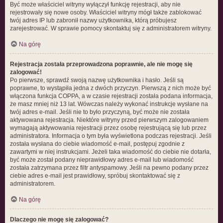
Być może właściciel witryny wyłączył funkcję rejestracji, aby nie
rejestrowały się nowe osoby. Właściciel witryny mógł także zablokować
twój adres IP lub zabronił nazwy użytkownika, którą próbujesz
zarejestrować. W sprawie pomocy skontaktuj się z administratorem witryny.
Na górę
Rejestracja została przeprowadzona poprawnie, ale nie mogę się
zalogować!
Po pierwsze, sprawdź swoją nazwę użytkownika i hasło. Jeśli są
poprawne, to wystąpiła jedna z dwóch przyczyn. Pierwszą z nich może być
włączona funkcja COPPA, a w czasie rejestracji została podana informacja,
że masz mniej niż 13 lat. Wówczas należy wykonać instrukcje wysłane na
twój adres e-mail. Jeśli nie to było przyczyną, być może nie została
aktywowana rejestracja. Niektóre witryny przed pierwszym zalogowaniem
wymagają aktywowania rejestracji przez osobę rejestrującą się lub przez
administratora. Informacja o tym była wyświetlona podczas rejestracji. Jeśli
została wysłana do ciebie wiadomość e-mail, postępuj zgodnie z
zawartymi w niej instrukcjami. Jeżeli taka wiadomość do ciebie nie dotarła,
być może został podany nieprawidłowy adres e-mail lub wiadomość
została zatrzymana przez filtr antyspamowy. Jeśli na pewno podany przez
ciebie adres e-mail jest prawidłowy, spróbuj skontaktować się z
administratorem.
Na górę
Dlaczego nie mogę się zalogować?