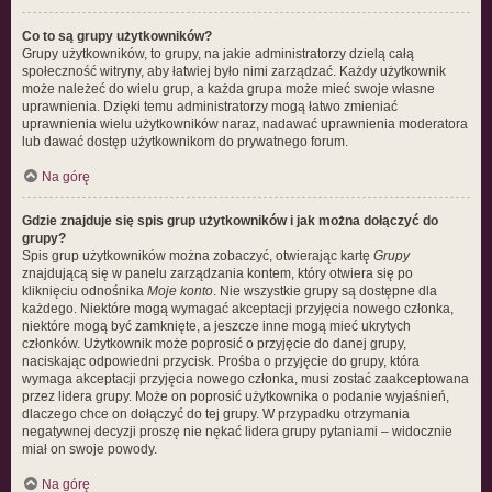
Co to są grupy użytkowników?
Grupy użytkowników, to grupy, na jakie administratorzy dzielą całą
społeczność witryny, aby łatwiej było nimi zarządzać. Każdy użytkownik
może należeć do wielu grup, a każda grupa może mieć swoje własne
uprawnienia. Dzięki temu administratorzy mogą łatwo zmieniać
uprawnienia wielu użytkowników naraz, nadawać uprawnienia moderatora
lub dawać dostęp użytkownikom do prywatnego forum.
Na górę
Gdzie znajduje się spis grup użytkowników i jak można dołączyć do
grupy?
Spis grup użytkowników można zobaczyć, otwierając kartę
Grupy
znajdującą się w panelu zarządzania kontem, który otwiera się po
kliknięciu odnośnika
Moje konto
. Nie wszystkie grupy są dostępne dla
każdego. Niektóre mogą wymagać akceptacji przyjęcia nowego członka,
niektóre mogą być zamknięte, a jeszcze inne mogą mieć ukrytych
członków. Użytkownik może poprosić o przyjęcie do danej grupy,
naciskając odpowiedni przycisk. Prośba o przyjęcie do grupy, która
wymaga akceptacji przyjęcia nowego członka, musi zostać zaakceptowana
przez lidera grupy. Może on poprosić użytkownika o podanie wyjaśnień,
dlaczego chce on dołączyć do tej grupy. W przypadku otrzymania
negatywnej decyzji proszę nie nękać lidera grupy pytaniami – widocznie
miał on swoje powody.
Na górę