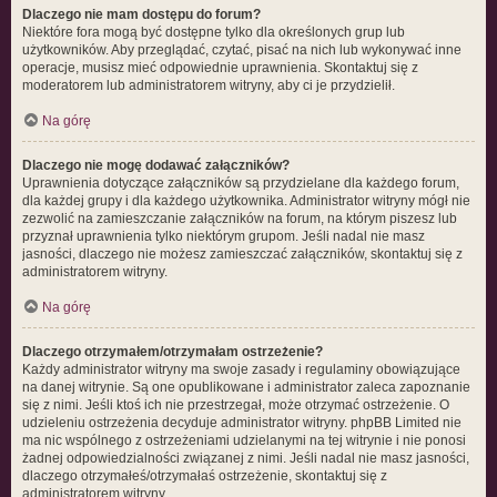
Dlaczego nie mam dostępu do forum?
Niektóre fora mogą być dostępne tylko dla określonych grup lub
użytkowników. Aby przeglądać, czytać, pisać na nich lub wykonywać inne
operacje, musisz mieć odpowiednie uprawnienia. Skontaktuj się z
moderatorem lub administratorem witryny, aby ci je przydzielił.
Na górę
Dlaczego nie mogę dodawać załączników?
Uprawnienia dotyczące załączników są przydzielane dla każdego forum,
dla każdej grupy i dla każdego użytkownika. Administrator witryny mógł nie
zezwolić na zamieszczanie załączników na forum, na którym piszesz lub
przyznał uprawnienia tylko niektórym grupom. Jeśli nadal nie masz
jasności, dlaczego nie możesz zamieszczać załączników, skontaktuj się z
administratorem witryny.
Na górę
Dlaczego otrzymałem/otrzymałam ostrzeżenie?
Każdy administrator witryny ma swoje zasady i regulaminy obowiązujące
na danej witrynie. Są one opublikowane i administrator zaleca zapoznanie
się z nimi. Jeśli ktoś ich nie przestrzegał, może otrzymać ostrzeżenie. O
udzieleniu ostrzeżenia decyduje administrator witryny. phpBB Limited nie
ma nic wspólnego z ostrzeżeniami udzielanymi na tej witrynie i nie ponosi
żadnej odpowiedzialności związanej z nimi. Jeśli nadal nie masz jasności,
dlaczego otrzymałeś/otrzymałaś ostrzeżenie, skontaktuj się z
administratorem witryny.