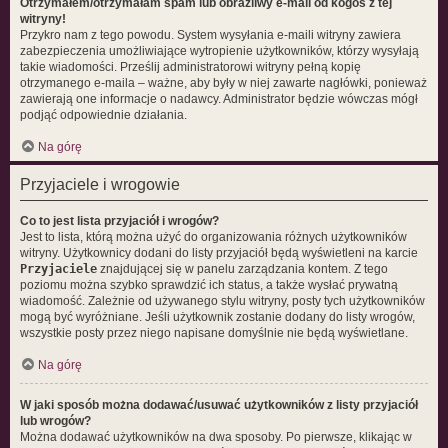
Otrzymałem/otrzymałam spam lub obraźliwy e-mail od kogoś z tej
witryny!
Przykro nam z tego powodu. System wysyłania e-maili witryny zawiera
zabezpieczenia umożliwiające wytropienie użytkowników, którzy wysyłają
takie wiadomości. Prześlij administratorowi witryny pełną kopię
otrzymanego e-maila – ważne, aby były w niej zawarte nagłówki, ponieważ
zawierają one informacje o nadawcy. Administrator będzie wówczas mógł
podjąć odpowiednie działania.
Na górę
Przyjaciele i wrogowie
Co to jest lista przyjaciół i wrogów?
Jest to lista, którą można użyć do organizowania różnych użytkowników
witryny. Użytkownicy dodani do listy przyjaciół będą wyświetleni na karcie
Przyjaciele
znajdującej się w panelu zarządzania kontem. Z tego
poziomu można szybko sprawdzić ich status, a także wysłać prywatną
wiadomość. Zależnie od używanego stylu witryny, posty tych użytkowników
mogą być wyróżniane. Jeśli użytkownik zostanie dodany do listy wrogów,
wszystkie posty przez niego napisane domyślnie nie będą wyświetlane.
Na górę
W jaki sposób można dodawać/usuwać użytkowników z listy przyjaciół
lub wrogów?
Można dodawać użytkowników na dwa sposoby. Po pierwsze, klikając w