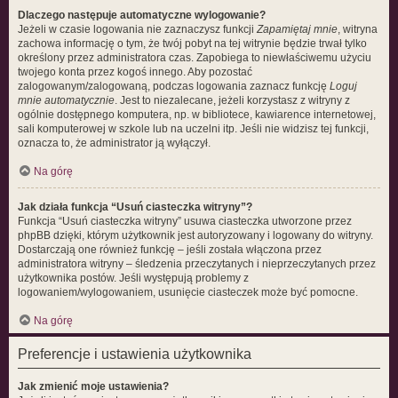
Dlaczego następuje automatyczne wylogowanie?
Jeżeli w czasie logowania nie zaznaczysz funkcji
Zapamiętaj mnie
, witryna
zachowa informację o tym, że twój pobyt na tej witrynie będzie trwał tylko
określony przez administratora czas. Zapobiega to niewłaściwemu użyciu
twojego konta przez kogoś innego. Aby pozostać
zalogowanym/zalogowaną, podczas logowania zaznacz funkcję
Loguj
mnie automatycznie
. Jest to niezalecane, jeżeli korzystasz z witryny z
ogólnie dostępnego komputera, np. w bibliotece, kawiarence internetowej,
sali komputerowej w szkole lub na uczelni itp. Jeśli nie widzisz tej funkcji,
oznacza to, że administrator ją wyłączył.
Na górę
Jak działa funkcja “Usuń ciasteczka witryny”?
Funkcja “Usuń ciasteczka witryny” usuwa ciasteczka utworzone przez
phpBB dzięki, którym użytkownik jest autoryzowany i logowany do witryny.
Dostarczają one również funkcję – jeśli została włączona przez
administratora witryny – śledzenia przeczytanych i nieprzeczytanych przez
użytkownika postów. Jeśli występują problemy z
logowaniem/wylogowaniem, usunięcie ciasteczek może być pomocne.
Na górę
Preferencje i ustawienia użytkownika
Jak zmienić moje ustawienia?