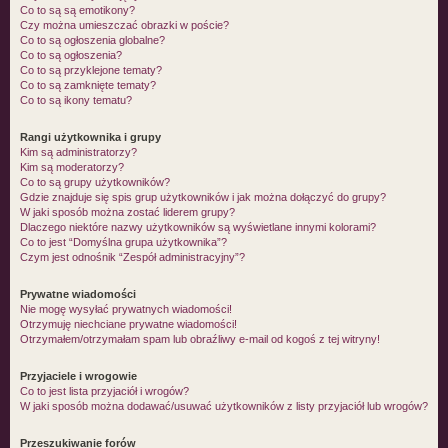
Co to są są emotikony?
Czy można umieszczać obrazki w poście?
Co to są ogłoszenia globalne?
Co to są ogłoszenia?
Co to są przyklejone tematy?
Co to są zamknięte tematy?
Co to są ikony tematu?
Rangi użytkownika i grupy
Kim są administratorzy?
Kim są moderatorzy?
Co to są grupy użytkowników?
Gdzie znajduje się spis grup użytkowników i jak można dołączyć do grupy?
W jaki sposób można zostać liderem grupy?
Dlaczego niektóre nazwy użytkowników są wyświetlane innymi kolorami?
Co to jest “Domyślna grupa użytkownika”?
Czym jest odnośnik “Zespół administracyjny”?
Prywatne wiadomości
Nie mogę wysyłać prywatnych wiadomości!
Otrzymuję niechciane prywatne wiadomości!
Otrzymałem/otrzymałam spam lub obraźliwy e-mail od kogoś z tej witryny!
Przyjaciele i wrogowie
Co to jest lista przyjaciół i wrogów?
W jaki sposób można dodawać/usuwać użytkowników z listy przyjaciół lub wrogów?
Przeszukiwanie forów