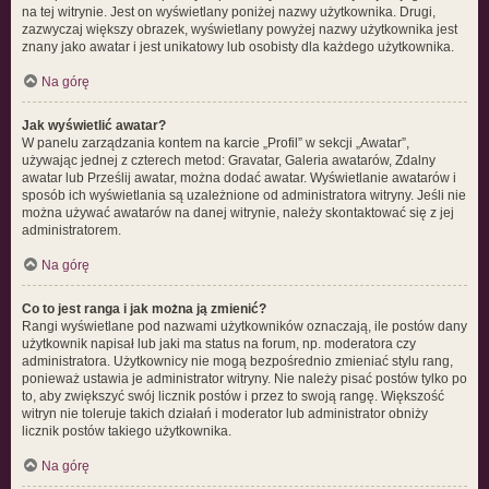
na tej witrynie. Jest on wyświetlany poniżej nazwy użytkownika. Drugi,
zazwyczaj większy obrazek, wyświetlany powyżej nazwy użytkownika jest
znany jako awatar i jest unikatowy lub osobisty dla każdego użytkownika.
Na górę
Jak wyświetlić awatar?
W panelu zarządzania kontem na karcie „Profil” w sekcji „Awatar”,
używając jednej z czterech metod: Gravatar, Galeria awatarów, Zdalny
awatar lub Prześlij awatar, można dodać awatar. Wyświetlanie awatarów i
sposób ich wyświetlania są uzależnione od administratora witryny. Jeśli nie
można używać awatarów na danej witrynie, należy skontaktować się z jej
administratorem.
Na górę
Co to jest ranga i jak można ją zmienić?
Rangi wyświetlane pod nazwami użytkowników oznaczają, ile postów dany
użytkownik napisał lub jaki ma status na forum, np. moderatora czy
administratora. Użytkownicy nie mogą bezpośrednio zmieniać stylu rang,
ponieważ ustawia je administrator witryny. Nie należy pisać postów tylko po
to, aby zwiększyć swój licznik postów i przez to swoją rangę. Większość
witryn nie toleruje takich działań i moderator lub administrator obniży
licznik postów takiego użytkownika.
Na górę