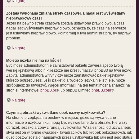
Na górę
Została wykonana zmiana strefy czasowej, a nadal jest wyświetlany
nieprawidłowy czas!
Jeżeli na pewno strefa czasowa została ustawiona prawidłowo, a czas
nadal jest wyświetlany nieprawidłowo, oznacza to, że czas na serwerze
jest ustawiony nieprawidłowo. Poinformuj o tym administratora, by naprawił
problem.
Na górę
Mojego języka nie ma na liście!
Być może administrator nie zainstalował pakietu zawierającego twoją
wersję językową albo nikt jeszcze nie przetłumaczył phpBB3 na twój język.
Zapytaj administratora witryny czy może zainstalować pakiet językowy,
którego potrzebujesz. Jeśli pakiet dla twojego języka nie istnieje, może
spróbujesz go utworzyć. Więcej informacji na ten temat można znaleźć na
stronie internetowej
phpBB.pl
® lub phpBB Limited
phpBB.com
®
Na górę
Czym są obrazki wyświetlane obok nazwy użytkownika?
Na stronie przeglądania postów, w miejscu, gdzie są wyświetlane
informacje o użytkowniku, mogą być wyświetlane dwa obrazki. Pierwszy
obrazek jest skojarzony z rangą użytkownika. W zależności od używanego
stylu jest on w formie gwiazdek, kwadracików lub kropek pokazujących, jak
dużo postów zostało napisanych przez użytkownika lub jaki jest jego status