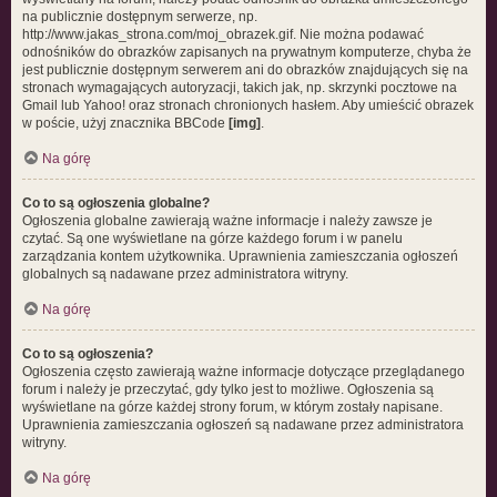
na publicznie dostępnym serwerze, np.
http://www.jakas_strona.com/moj_obrazek.gif. Nie można podawać
odnośników do obrazków zapisanych na prywatnym komputerze, chyba że
jest publicznie dostępnym serwerem ani do obrazków znajdujących się na
stronach wymagających autoryzacji, takich jak, np. skrzynki pocztowe na
Gmail lub Yahoo! oraz stronach chronionych hasłem. Aby umieścić obrazek
w poście, użyj znacznika BBCode
[img]
.
Na górę
Co to są ogłoszenia globalne?
Ogłoszenia globalne zawierają ważne informacje i należy zawsze je
czytać. Są one wyświetlane na górze każdego forum i w panelu
zarządzania kontem użytkownika. Uprawnienia zamieszczania ogłoszeń
globalnych są nadawane przez administratora witryny.
Na górę
Co to są ogłoszenia?
Ogłoszenia często zawierają ważne informacje dotyczące przeglądanego
forum i należy je przeczytać, gdy tylko jest to możliwe. Ogłoszenia są
wyświetlane na górze każdej strony forum, w którym zostały napisane.
Uprawnienia zamieszczania ogłoszeń są nadawane przez administratora
witryny.
Na górę