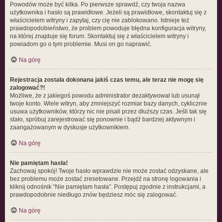
Powodów może być kilka. Po pierwsze sprawdź, czy twoja nazwa
użytkownika i hasło są prawidłowe. Jeżeli są prawidłowe, skontaktuj się z
właścicielem witryny i zapytaj, czy cię nie zablokowano. Istnieje też
prawdopodobieństwo, że problem powoduje błędna konfiguracja witryny,
na której znajduje się forum. Skontaktuj się z właścicielem witryny i
powiadom go o tym problemie. Musi on go naprawić.
Na górę
Rejestracja została dokonana jakiś czas temu, ale teraz nie mogę się
zalogować?!
Możliwe, że z jakiegoś powodu administrator dezaktywował lub usunął
twoje konto. Wiele witryn, aby zmniejszyć rozmiar bazy danych, cyklicznie
usuwa użytkowników, którzy nic nie pisali przez dłuższy czas. Jeśli tak się
stało, spróbuj zarejestrować się ponownie i bądź bardziej aktywnym i
zaangażowanym w dyskusje użytkownikiem.
Na górę
Nie pamiętam hasła!
Zachowaj spokój! Twoje hasło wprawdzie nie może zostać odzyskane, ale
bez problemu może zostać zresetowane. Przejdź na stronę logowania i
kliknij odnośnik “Nie pamiętam hasła”. Postępuj zgodnie z instrukcjami, a
prawdopodobnie niedługo znów będziesz móc się zalogować.
Na górę