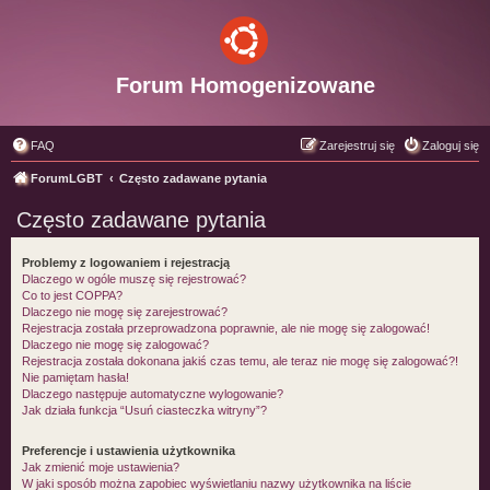
Forum Homogenizowane
FAQ
Zarejestruj się
Zaloguj się
ForumLGBT
Często zadawane pytania
Często zadawane pytania
Problemy z logowaniem i rejestracją
Dlaczego w ogóle muszę się rejestrować?
Co to jest COPPA?
Dlaczego nie mogę się zarejestrować?
Rejestracja została przeprowadzona poprawnie, ale nie mogę się zalogować!
Dlaczego nie mogę się zalogować?
Rejestracja została dokonana jakiś czas temu, ale teraz nie mogę się zalogować?!
Nie pamiętam hasła!
Dlaczego następuje automatyczne wylogowanie?
Jak działa funkcja “Usuń ciasteczka witryny”?
Preferencje i ustawienia użytkownika
Jak zmienić moje ustawienia?
W jaki sposób można zapobiec wyświetlaniu nazwy użytkownika na liście