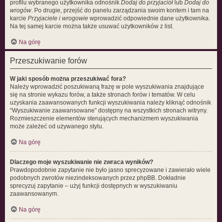
profilu wybranego użytkownika odnośnik
Dodaj do przyjaciół
lub
Dodaj do
wrogów
. Po drugie, przejść do panelu zarządzania swoim kontem i tam na
karcie
Przyjaciele i wrogowie
wprowadzić odpowiednie dane użytkownika.
Na tej samej karcie można także usuwać użytkowników z list.
Na górę
Przeszukiwanie forów
W jaki sposób można przeszukiwać fora?
Należy wprowadzić poszukiwaną frazę w pole wyszukiwania znajdujące
się na stronie wykazu forów, a także stronach forów i tematów. W celu
uzyskania zaawansowanych funkcji wyszukiwania należy kliknąć odnośnik
“Wyszukiwanie zaawansowane” dostępny na wszystkich stronach witryny.
Rozmieszczenie elementów sterujących mechanizmem wyszukiwania
może zależeć od używanego stylu.
Na górę
Dlaczego moje wyszukiwanie nie zwraca wyników?
Prawdopodobnie zapytanie nie było jasno sprecyzowane i zawierało wiele
podobnych zwrotów niezindeksowanych przez phpBB. Dokładnie
sprecyzuj zapytanie – użyj funkcji dostępnych w wyszukiwaniu
zaawansowanym.
Na górę