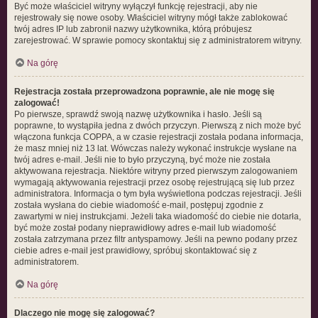
Być może właściciel witryny wyłączył funkcję rejestracji, aby nie
rejestrowały się nowe osoby. Właściciel witryny mógł także zablokować
twój adres IP lub zabronił nazwy użytkownika, którą próbujesz
zarejestrować. W sprawie pomocy skontaktuj się z administratorem witryny.
Na górę
Rejestracja została przeprowadzona poprawnie, ale nie mogę się
zalogować!
Po pierwsze, sprawdź swoją nazwę użytkownika i hasło. Jeśli są
poprawne, to wystąpiła jedna z dwóch przyczyn. Pierwszą z nich może być
włączona funkcja COPPA, a w czasie rejestracji została podana informacja,
że masz mniej niż 13 lat. Wówczas należy wykonać instrukcje wysłane na
twój adres e-mail. Jeśli nie to było przyczyną, być może nie została
aktywowana rejestracja. Niektóre witryny przed pierwszym zalogowaniem
wymagają aktywowania rejestracji przez osobę rejestrującą się lub przez
administratora. Informacja o tym była wyświetlona podczas rejestracji. Jeśli
została wysłana do ciebie wiadomość e-mail, postępuj zgodnie z
zawartymi w niej instrukcjami. Jeżeli taka wiadomość do ciebie nie dotarła,
być może został podany nieprawidłowy adres e-mail lub wiadomość
została zatrzymana przez filtr antyspamowy. Jeśli na pewno podany przez
ciebie adres e-mail jest prawidłowy, spróbuj skontaktować się z
administratorem.
Na górę
Dlaczego nie mogę się zalogować?