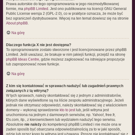
Prawa autorskie do tego oprogramowania w jego niezmodyfikowanej
formie, ma
phpBB Limited
. Jest ono publikowane na licencji GNU General
Public License wersja 2 (GPL-2.0), co w praktyce oznacza, że może być
bez ograniczeń dystrybuowane. Więcej na ten temat dowiesz się na stronie
About phpBB
.
Na górę
Dlaczego funkcja X nie jest dostępna?
To oprogramowanie zostało stworzone i jest licencjonowane przez phpBB
Limited. Jeśli uważasz, że brakuje w nim jakiejś funkcji, przejdź na stronę
phpBB Ideas Centre
, gdzie możesz zagłosować na istniejące propozycje
lub zaproponować nowe funkcje.
Na górę
Z kim się kontaktować w sprawach nadużyć lub zagadnień prawnych
związanych z tą witryną?
W tych sprawach, należy skontaktować się z jednym z administratorów,
których dane wyświetlone są na liście zespołu administracyjnego. Jeżeli
jednak nie otrzymasz odpowiedzi, należy skontaktować się z właścicielem
domeny – wykonaj sprawdzenie
kto to jest
lub, jeśli witryna jest
uruchomiona na jednym z darmowych serwisów, np. Yahoo!, free.fr,
f2s.com, itp., z kierownictwem lub wydziałem nadużyć tego serwisu.
Absolutnie
nie należy
do kompetencji phpBB Limited i nie może ona w
żaden sposób być obarczana odpowiedzialnością za to w jaki sposób,
gdzie lub przez kogo ta witryna jest używana. Proszę nie kontaktować się z