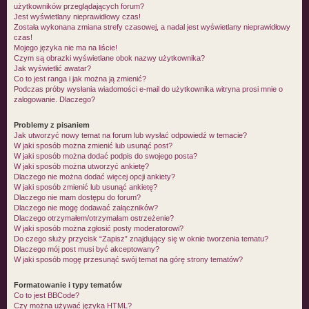
użytkowników przeglądających forum?
Jest wyświetlany nieprawidłowy czas!
Została wykonana zmiana strefy czasowej, a nadal jest wyświetlany nieprawidłowy
czas!
Mojego języka nie ma na liście!
Czym są obrazki wyświetlane obok nazwy użytkownika?
Jak wyświetlić awatar?
Co to jest ranga i jak można ją zmienić?
Podczas próby wysłania wiadomości e-mail do użytkownika witryna prosi mnie o
zalogowanie. Dlaczego?
Problemy z pisaniem
Jak utworzyć nowy temat na forum lub wysłać odpowiedź w temacie?
W jaki sposób można zmienić lub usunąć post?
W jaki sposób można dodać podpis do swojego posta?
W jaki sposób można utworzyć ankietę?
Dlaczego nie można dodać więcej opcji ankiety?
W jaki sposób zmienić lub usunąć ankietę?
Dlaczego nie mam dostępu do forum?
Dlaczego nie mogę dodawać załączników?
Dlaczego otrzymałem/otrzymałam ostrzeżenie?
W jaki sposób można zgłosić posty moderatorowi?
Do czego służy przycisk “Zapisz” znajdujący się w oknie tworzenia tematu?
Dlaczego mój post musi być akceptowany?
W jaki sposób mogę przesunąć swój temat na górę strony tematów?
Formatowanie i typy tematów
Co to jest BBCode?
Czy można używać języka HTML?