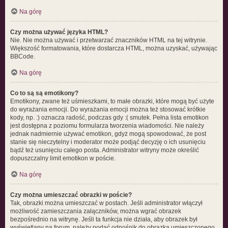
Na górę
Czy można używać języka HTML?
Nie. Nie można używać i przetwarzać znaczników HTML na tej witrynie.
Większość formatowania, które dostarcza HTML, można uzyskać, używając
BBCode.
Na górę
Co to są są emotikony?
Emotikony, zwane też uśmieszkami, to małe obrazki, które mogą być użyte
do wyrażania emocji. Do wyrażania emocji można też stosować krótkie
kody, np. :) oznacza radość, podczas gdy :( smutek. Pełna lista emotikon
jest dostępna z poziomu formularza tworzenia wiadomości. Nie należy
jednak nadmiernie używać emotikon, gdyż mogą spowodować, że post
stanie się nieczytelny i moderator może podjąć decyzję o ich usunięciu
bądź też usunięciu całego posta. Administrator witryny może określić
dopuszczalny limit emotikon w poście.
Na górę
Czy można umieszczać obrazki w poście?
Tak, obrazki można umieszczać w postach. Jeśli administrator włączył
możliwość zamieszczania załączników, można wgrać obrazek
bezpośrednio na witrynę. Jeśli ta funkcja nie działa, aby obrazek był
wyświetlany na forum, należy podać odnośnik do obrazka umieszczonego