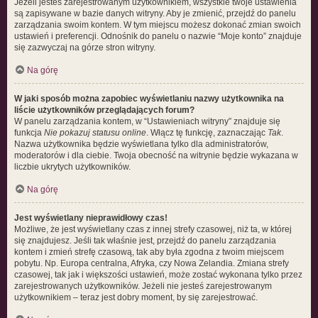
Jeżeli jesteś zarejestrowanym użytkownikiem, wszystkie twoje ustawienia
są zapisywane w bazie danych witryny. Aby je zmienić, przejdź do panelu
zarządzania swoim kontem. W tym miejscu możesz dokonać zmian swoich
ustawień i preferencji. Odnośnik do panelu o nazwie “Moje konto” znajduje
się zazwyczaj na górze stron witryny.
Na górę
W jaki sposób można zapobiec wyświetlaniu nazwy użytkownika na
liście użytkowników przeglądających forum?
W panelu zarządzania kontem, w “Ustawieniach witryny” znajduje się
funkcja
Nie pokazuj statusu online
. Włącz tę funkcję, zaznaczając
Tak
.
Nazwa użytkownika będzie wyświetlana tylko dla administratorów,
moderatorów i dla ciebie. Twoja obecność na witrynie będzie wykazana w
liczbie ukrytych użytkowników.
Na górę
Jest wyświetlany nieprawidłowy czas!
Możliwe, że jest wyświetlany czas z innej strefy czasowej, niż ta, w której
się znajdujesz. Jeśli tak właśnie jest, przejdź do panelu zarządzania
kontem i zmień strefę czasową, tak aby była zgodna z twoim miejscem
pobytu. Np. Europa centralna, Afryka, czy Nowa Zelandia. Zmiana strefy
czasowej, tak jak i większości ustawień, może zostać wykonana tylko przez
zarejestrowanych użytkowników. Jeżeli nie jesteś zarejestrowanym
użytkownikiem – teraz jest dobry moment, by się zarejestrować.