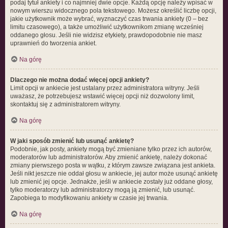
podaj tytuł ankiety i co najmniej dwie opcje. Każdą opcję należy wpisać w
nowym wierszu widocznego pola tekstowego. Możesz określić liczbę opcji,
jakie użytkownik może wybrać, wyznaczyć czas trwania ankiety (0 – bez
limitu czasowego), a także umożliwić użytkownikom zmianę wcześniej
oddanego głosu. Jeśli nie widzisz etykiety, prawdopodobnie nie masz
uprawnień do tworzenia ankiet.
Na górę
Dlaczego nie można dodać więcej opcji ankiety?
Limit opcji w ankiecie jest ustalany przez administratora witryny. Jeśli
uważasz, że potrzebujesz wstawić więcej opcji niż dozwolony limit,
skontaktuj się z administratorem witryny.
Na górę
W jaki sposób zmienić lub usunąć ankietę?
Podobnie, jak posty, ankiety mogą być zmieniane tylko przez ich autorów,
moderatorów lub administratorów. Aby zmienić ankietę, należy dokonać
zmiany pierwszego posta w wątku, z którym zawsze związana jest ankieta.
Jeśli nikt jeszcze nie oddał głosu w ankiecie, jej autor może usunąć ankietę
lub zmienić jej opcje. Jednakże, jeśli w ankiecie zostały już oddane głosy,
tylko moderatorzy lub administratorzy mogą ją zmienić, lub usunąć.
Zapobiega to modyfikowaniu ankiety w czasie jej trwania.
Na górę