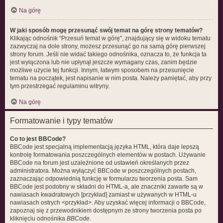
Na górę
W jaki sposób mogę przesunąć swój temat na górę strony tematów?
Klikając odnośnik “Przesuń temat w górę”, znajdujący się w widoku tematu
zazwyczaj na dole strony, możesz przesunąć go na samą górę pierwszej
strony forum. Jeśli nie widać takiego odnośnika, oznacza to, że funkcja ta
jest wyłączona lub nie upłynął jeszcze wymagany czas, zanim będzie
możliwe użycie tej funkcji. Innym, łatwym sposobem na przesunięcie
tematu na początek, jest napisanie w nim posta. Należy pamiętać, aby przy
tym przestrzegać regulaminu witryny.
Na górę
Formatowanie i typy tematów
Co to jest BBCode?
BBCode jest specjalną implementacją języka HTML, która daje lepszą
kontrolę formatowania poszczególnych elementów w postach. Używanie
BBCode na forum jest uzależnione od ustawień określanych przez
administratora. Można wyłączyć BBCode w poszczególnych postach,
zaznaczając odpowiednią funkcję w formularzu tworzenia posta. Sam
BBCode jest podobny w składni do HTML-a, ale znaczniki zawarte są w
nawiasach kwadratowych [przykład] zamiast w używanych w HTML-u
nawiasach ostrych <przykład>. Aby uzyskać więcej informacji o BBCode,
zapoznaj się z przewodnikiem dostępnym ze strony tworzenia posta po
kliknięciu odnośnika
BBCode
.