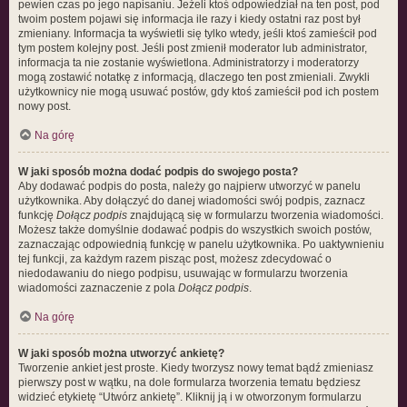
pewien czas po jego napisaniu. Jeżeli ktoś odpowiedział na ten post, pod
twoim postem pojawi się informacja ile razy i kiedy ostatni raz post był
zmieniany. Informacja ta wyświetli się tylko wtedy, jeśli ktoś zamieścił pod
tym postem kolejny post. Jeśli post zmienił moderator lub administrator,
informacja ta nie zostanie wyświetlona. Administratorzy i moderatorzy
mogą zostawić notatkę z informacją, dlaczego ten post zmieniali. Zwykli
użytkownicy nie mogą usuwać postów, gdy ktoś zamieścił pod ich postem
nowy post.
Na górę
W jaki sposób można dodać podpis do swojego posta?
Aby dodawać podpis do posta, należy go najpierw utworzyć w panelu
użytkownika. Aby dołączyć do danej wiadomości swój podpis, zaznacz
funkcję
Dołącz podpis
znajdującą się w formularzu tworzenia wiadomości.
Możesz także domyślnie dodawać podpis do wszystkich swoich postów,
zaznaczając odpowiednią funkcję w panelu użytkownika. Po uaktywnieniu
tej funkcji, za każdym razem pisząc post, możesz zdecydować o
niedodawaniu do niego podpisu, usuwając w formularzu tworzenia
wiadomości zaznaczenie z pola
Dołącz podpis
.
Na górę
W jaki sposób można utworzyć ankietę?
Tworzenie ankiet jest proste. Kiedy tworzysz nowy temat bądź zmieniasz
pierwszy post w wątku, na dole formularza tworzenia tematu będziesz
widzieć etykietę “Utwórz ankietę”. Kliknij ją i w otworzonym formularzu