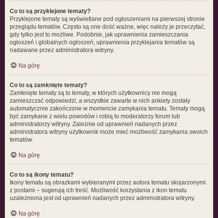
Co to są przyklejone tematy?
Przyklejone tematy są wyświetlane pod ogłoszeniami na pierwszej stronie
przeglądu tematów. Często są one dość ważne, więc należy je przeczytać,
gdy tylko jest to możliwe. Podobnie, jak uprawnienia zamieszczania
ogłoszeń i globalnych ogłoszeń, uprawnienia przyklejania tematów są
nadawane przez administratora witryny.
Na górę
Co to są zamknięte tematy?
Zamknięte tematy są to tematy, w których użytkownicy nie mogą
zamieszczać odpowiedzi, a wszystkie zawarte w nich ankiety zostały
automatycznie zakończone w momencie zamykania tematu. Tematy mogą
być zamykane z wielu powodów i robią to moderatorzy forum lub
administratorzy witryny. Zależnie od uprawnień nadanych przez
administratora witryny użytkownik może mieć możliwość zamykania swoich
tematów.
Na górę
Co to są ikony tematu?
Ikony tematu są obrazkami wybieranymi przez autora tematu skojarzonymi
z postami – sugerują ich treść. Możliwość korzystania z ikon tematu
uzależniona jest od uprawnień nadanych przez administratora witryny.
Na górę