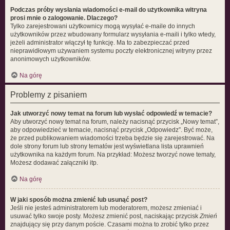
Podczas próby wysłania wiadomości e-mail do użytkownika witryna
prosi mnie o zalogowanie. Dlaczego?
Tylko zarejestrowani użytkownicy mogą wysyłać e-maile do innych
użytkowników przez wbudowany formularz wysyłania e-maili i tylko wtedy,
jeżeli administrator włączył tę funkcję. Ma to zabezpieczać przed
nieprawidłowym używaniem systemu poczty elektronicznej witryny przez
anonimowych użytkowników.
Na górę
Problemy z pisaniem
Jak utworzyć nowy temat na forum lub wysłać odpowiedź w temacie?
Aby utworzyć nowy temat na forum, należy nacisnąć przycisk „Nowy temat”,
aby odpowiedzieć w temacie, nacisnąć przycisk „Odpowiedz”. Być może,
że przed publikowaniem wiadomości trzeba będzie się zarejestrować. Na
dole strony forum lub strony tematów jest wyświetlana lista uprawnień
użytkownika na każdym forum. Na przykład: Możesz tworzyć nowe tematy,
Możesz dodawać załączniki itp.
Na górę
W jaki sposób można zmienić lub usunąć post?
Jeśli nie jesteś administratorem lub moderatorem, możesz zmieniać i
usuwać tylko swoje posty. Możesz zmienić post, naciskając przycisk
Zmień
znajdujący się przy danym poście. Czasami można to zrobić tylko przez