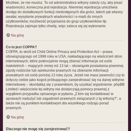
Możliwe, że nie musisz. To od administratora witryny zależy czy, aby pisać
wiadomości, konieczna jest rejestracja. Niemniej rejestracja umożliwia
dostęp do dodatkowych funkcji niedostępnych dla gości, takich jak własny
awatar, wysyłanie prywatnych wiadomości i e-maili do innych
użytkowników, możliwość przypisania do grup użytkowników itp.
Rejestracja zajmuje tylko chwilę, więc zaleca się jej wykonanie.
Na górę
Co to jest COPPA?
COPPA, to skrót od Child Online Privacy and Protection Act – prawa
obowiązującego od 1998 roku w USA, nakładającego na właścicieli stron
internetowych, które potencjalnie mogą zbierać informacje od osób
małoletnich – mających mniej niż 13 lat – obowiązek posiadania pisemnej
zgody rodziców lub opiekunów prawnych na zbieranie informacji
prywatnych od osób poniżej 13 roku życia. Jeżeli nie masz pewności czy to
dotyczy ciebie jako kogoś próbującego zarejestrować się na danej witrynie
internetowej – skontaktuj się z prawnikiem, by uzyskać wyjaśnienie. phpBB
Limited i właściciele tej witryny nie dostarczają pomocy prawnej z
wyjątkiem przypadku opisanego w pytaniu „Z kim się kontaktować w
sprawach nadużyć lub zagadnień prawnych związanych z tą witryną?”, a
także nie są punktem kontaktowym dla wszelkiego rodzaju porad
prawnych.
Na górę
Dlaczego nie mogę się zarejestrować?