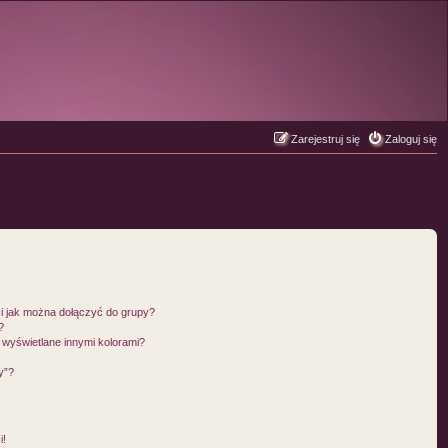
Zarejestruj się
Zaloguj się
 i jak można dołączyć do grupy?
?
wyświetlane innymi kolorami?
y”?
!
i!