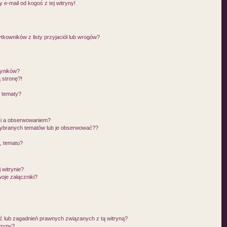
e-mail od kogoś z tej witryny!
owników z listy przyjaciół lub wrogów?
wyników?
 stronę?!
i tematy?
ki a obserwowaniem?
ybranych tematów lub je obserwować??
, tematu?
 witrynie?
oje załączniki?
 lub zagadnień prawnych związanych z tą witryną?
tryny?