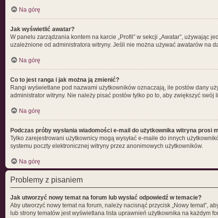
Na górę
Jak wyświetlić awatar?
W panelu zarządzania kontem na karcie „Profil” w sekcji „Awatar”, używając je
uzależnione od administratora witryny. Jeśli nie można używać awatarów na dan
Na górę
Co to jest ranga i jak można ją zmienić?
Rangi wyświetlane pod nazwami użytkowników oznaczają, ile postów dany użytk
administrator witryny. Nie należy pisać postów tylko po to, aby zwiększyć swój l
Na górę
Podczas próby wysłania wiadomości e-mail do użytkownika witryna prosi m
Tylko zarejestrowani użytkownicy mogą wysyłać e-maile do innych użytkownikó
systemu poczty elektronicznej witryny przez anonimowych użytkowników.
Na górę
Problemy z pisaniem
Jak utworzyć nowy temat na forum lub wysłać odpowiedź w temacie?
Aby utworzyć nowy temat na forum, należy nacisnąć przycisk „Nowy temat”, ab
lub strony tematów jest wyświetlana lista uprawnień użytkownika na każdym f