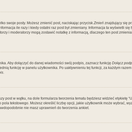
ylko swoje posty. Możesz zmienić post, naciskając przycisk
Zmień
znajdujący się p
rmacja ile razy i kiedy ostatni raz post był zmieniany. Informacja ta wyświetli się t
ratorzy i moderatorzy mogą zostawić notatkę z informacją, dlaczego ten post zmieni
ika. Aby dołączyć do danej wiadomości swój podpis, zaznacz funkcję
Dołącz podp
dnią funkcję w panelu użytkownika. Po uaktywnieniu tej funkcji, za każdym raze
is
.
y post w wątku, na dole formularza tworzenia tematu będziesz widzieć etykietę “Utwó
ola tekstowego. Możesz określić liczbę opcji, jakie użytkownik może wybrać, wyzn
prawdopodobnie nie masz uprawnień do tworzenia ankiet.