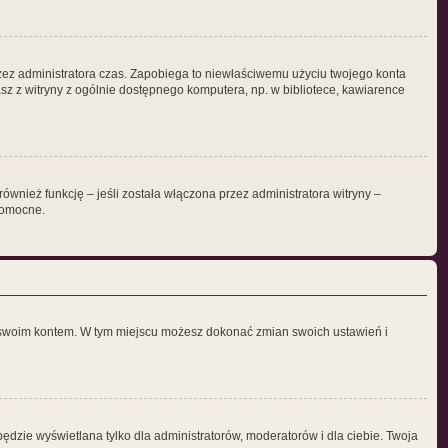
 przez administratora czas. Zapobiega to niewłaściwemu użyciu twojego konta
stasz z witryny z ogólnie dostępnego komputera, np. w bibliotece, kawiarence
wnież funkcję – jeśli została włączona przez administratora witryny –
pomocne.
ia swoim kontem. W tym miejscu możesz dokonać zmian swoich ustawień i
ędzie wyświetlana tylko dla administratorów, moderatorów i dla ciebie. Twoja