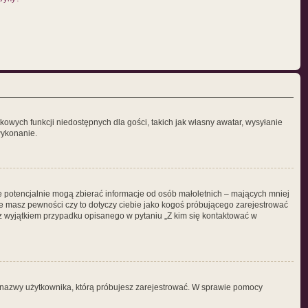
tkowych funkcji niedostępnych dla gości, takich jak własny awatar, wysyłanie
wykonanie.
re potencjalnie mogą zbierać informacje od osób małoletnich – mających mniej
ie masz pewności czy to dotyczy ciebie jako kogoś próbującego zarejestrować
j z wyjątkiem przypadku opisanego w pytaniu „Z kim się kontaktować w
nił nazwy użytkownika, którą próbujesz zarejestrować. W sprawie pomocy