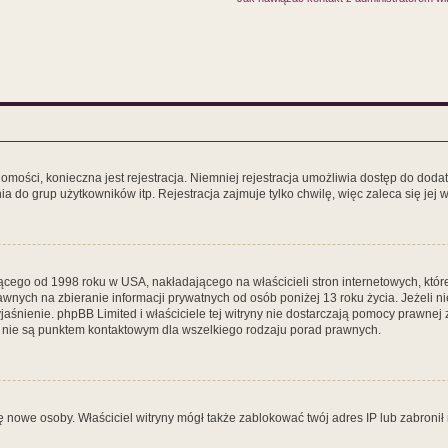
domości, konieczna jest rejestracja. Niemniej rejestracja umożliwia dostęp do doda
 do grup użytkowników itp. Rejestracja zajmuje tylko chwilę, więc zaleca się jej 
ącego od 1998 roku w USA, nakładającego na właścicieli stron internetowych, któ
wnych na zbieranie informacji prywatnych od osób poniżej 13 roku życia. Jeżeli n
wyjaśnienie. phpBB Limited i właściciele tej witryny nie dostarczają pomocy prawne
e nie są punktem kontaktowym dla wszelkiego rodzaju porad prawnych.
y się nowe osoby. Właściciel witryny mógł także zablokować twój adres IP lub zabro