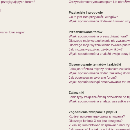
w przeglądających forum?
Otrzymałem/otrzymałam spam lub obraźliwy 
!
Przyjaciele i wrogowie
Co to jest lista przyjaciół i wrogów?
W jaki sposób można dodawać/usuwać użytk
Przeszukiwanie forów
owanie. Dlaczego?
W jaki sposób można przeszukiwać fora?
Dlaczego moje wyszukiwanie nie zwraca 
Dlaczego moje wyszukiwanie zwraca pustą
Jak można wyszukać użytkowników?
W jaki sposób można znaleźć swoje posty 
Obserwowanie tematów i zakładki
Jaka jest różnica między dodaniem zakład
W jaki sposób można dodać zakładkę do w
Jak obserwować wybrane forum?
W jaki sposób usunąć obserwowanie forum
Załączniki
Jakie typy załączników są dozwolone na tej
W jaki sposób można znaleźć wszystkie sw
Zagadnienia związane z phpBB
Kto jest autorem tego oprogramowania?
Dlaczego funkcja X nie jest dostępna?
Z kim się kontaktować w sprawach nadużyć
Jak nawiązać kontakt z administratorem wi