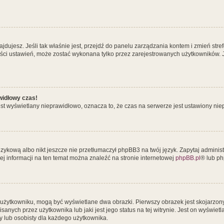
ę znajdujesz. Jeśli tak właśnie jest, przejdź do panelu zarządzania kontem i zmień 
szości ustawień, może zostać wykonana tylko przez zarejestrowanych użytkowników. 
widłowy czas!
st wyświetlany nieprawidłowo, oznacza to, że czas na serwerze jest ustawiony nie
zykową albo nikt jeszcze nie przetłumaczył phpBB3 na twój język. Zapytaj administ
cej informacji na ten temat można znaleźć na stronie internetowej
phpBB.pl
® lub p
 użytkowniku, mogą być wyświetlane dwa obrazki. Pierwszy obrazek jest skojarzon
nych przez użytkownika lub jaki jest jego status na tej witrynie. Jest on wyświe
y lub osobisty dla każdego użytkownika.