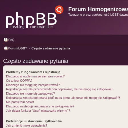
Forum Homogenizow
Tworzone przez społeczność LGBT dawn
FAQ
ForumLGBT
Często zadawane pytania
Często zadawane pytania
Problemy z logowaniem i rejestracją
Dlaczego w ogóle muszę się rejestrować?
Co to jest COPPA?
Dlaczego nie mogę się zarejestrować?
Rejestracja została przeprowadzona poprawnie, ale nie mogę się zalogować!
Dlaczego nie mogę się zalogować?
Rejestracja została dokonana jakiś czas temu, ale teraz nie mogę się zalogować?!
Nie pamiętam hasła!
Dlaczego następuje automatyczne wylogowanie?
Jak działa funkcja “Usuń ciasteczka witryny”?
Preferencje i ustawienia użytkownika
Jak zmienić moje ustawienia?