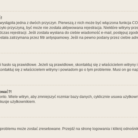
ć!
wystąpiła jedna z dwóch przyczyn. Pierwszą z nich może być włączona funkcja COPPA
o było przyczyną, być może nie została aktywowana rejestracja. Niektóre witryny 
odczas rejestracji. Jeśli została wysłana do ciebie wiadomość e-mail, postępuj zgod
tała zatrzymana przez filtr antyspamowy. Jeśli na pewno podany przez ciebie adre
asło są prawidłowe. Jeżeli są prawidłowe, skontaktuj się z właścicielem witryny i
kontaktuj się z właścicielem witryny i powiadom go o tym problemie. Musi on go na
gować?!
o. Wiele witryn, aby zmniejszyć rozmiar bazy danych, cyklicznie usuwa użytkowników,
kusje użytkownikiem.
roblemu może zostać zresetowane. Przejdź na stronę logowania i kliknij odnośnik