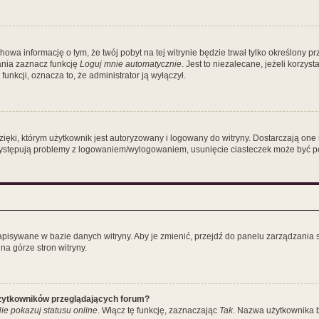
chowa informację o tym, że twój pobyt na tej witrynie będzie trwał tylko określony
nia zaznacz funkcję
Loguj mnie automatycznie
. Jest to niezalecane, jeżeli korzy
 funkcji, oznacza to, że administrator ją wyłączył.
ki, którym użytkownik jest autoryzowany i logowany do witryny. Dostarczają one ró
i występują problemy z logowaniem/wylogowaniem, usunięcie ciasteczek może być 
zapisywane w bazie danych witryny. Aby je zmienić, przejdź do panelu zarządzan
na górze stron witryny.
użytkowników przeglądających forum?
ie pokazuj statusu online
. Włącz tę funkcję, zaznaczając
Tak
. Nazwa użytkownika b