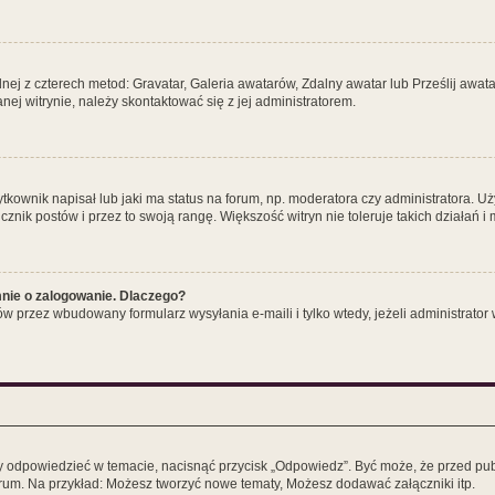
dnej z czterech metod: Gravatar, Galeria awatarów, Zdalny awatar lub Prześlij awa
ej witrynie, należy skontaktować się z jej administratorem.
ownik napisał lub jaki ma status na forum, np. moderatora czy administratora. U
icznik postów i przez to swoją rangę. Większość witryn nie toleruje takich działań 
nie o zalogowanie. Dlaczego?
w przez wbudowany formularz wysyłania e-maili i tylko wtedy, jeżeli administrato
y odpowiedzieć w temacie, nacisnąć przycisk „Odpowiedz”. Być może, że przed pu
orum. Na przykład: Możesz tworzyć nowe tematy, Możesz dodawać załączniki itp.