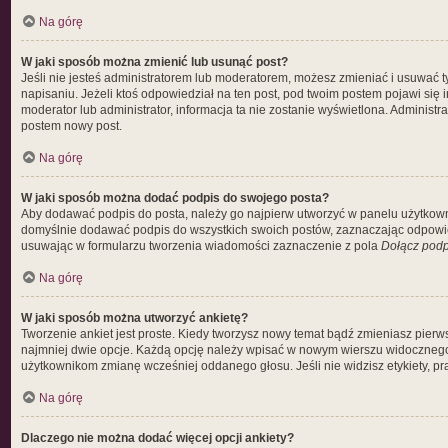
Na górę
W jaki sposób można zmienić lub usunąć post?
Jeśli nie jesteś administratorem lub moderatorem, możesz zmieniać i usuwać t
napisaniu. Jeżeli ktoś odpowiedział na ten post, pod twoim postem pojawi się info
moderator lub administrator, informacja ta nie zostanie wyświetlona. Administ
postem nowy post.
Na górę
W jaki sposób można dodać podpis do swojego posta?
Aby dodawać podpis do posta, należy go najpierw utworzyć w panelu użytkown
domyślnie dodawać podpis do wszystkich swoich postów, zaznaczając odpowie
usuwając w formularzu tworzenia wiadomości zaznaczenie z pola
Dołącz podp
Na górę
W jaki sposób można utworzyć ankietę?
Tworzenie ankiet jest proste. Kiedy tworzysz nowy temat bądź zmieniasz pierwsz
najmniej dwie opcje. Każdą opcję należy wpisać w nowym wierszu widocznego p
użytkownikom zmianę wcześniej oddanego głosu. Jeśli nie widzisz etykiety, 
Na górę
Dlaczego nie można dodać więcej opcji ankiety?