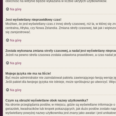
obecność na witrynie będzie wykazana w liczbie ukrytych użytkowników.
Na górę
Jest wyświetlany nieprawidłowy czas!
Możliwe, że jest wyświetlany czas z innej strefy czasowej, niż ta, w której si
centralna, Afryka, czy Nowa Zelandia. Zmiana strefy czasowej, tak jak i więk
się zarejestrować.
Na górę
Została wykonana zmiana strefy czasowej, a nadal jest wyświetlany niepra
Jeżeli na pewno strefa czasowa została ustawiona prawidłowo, a czas nadal je
Na górę
Mojego języka nie ma na liście!
Być może administrator nie zainstalował pakietu zawierającego twoją wersję ję
Jeśli pakiet dla twojego języka nie istnieje, może spróbujesz go utworzyć. Wię
Na górę
Czym są obrazki wyświetlane obok nazwy użytkownika?
Na stronie przeglądania postów, w miejscu, gdzie są wyświetlane informacje o
gwiazdek, kwadracików lub kropek pokazujących, jak dużo postów zostało napisa
wyświetlany powyżej nazwy użytkownika jest znany jako awatar i jest unikatow