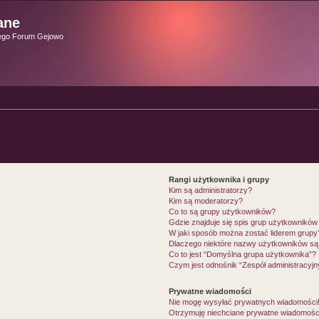
ane
ego Forum Gejowo
Rangi użytkownika i grupy
Kim są administratorzy?
Kim są moderatorzy?
Co to są grupy użytkowników?
Gdzie znajduje się spis grup użytkowników
W jaki sposób można zostać liderem grupy
Dlaczego niektóre nazwy użytkowników są 
Co to jest “Domyślna grupa użytkownika”?
Czym jest odnośnik “Zespół administracyjn
Prywatne wiadomości
Nie mogę wysyłać prywatnych wiadomości
Otrzymuję niechciane prywatne wiadomośc