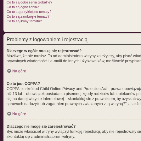
Co to są ogłoszenia globalne?
Co to są ogłoszenia?
Co to są przyklejone tematy?
Co to są zamknięte tematy?
Co to są ikony tematu?
Problemy z logowaniem i rejestracją
Dlaczego w ogóle muszę się rejestrować?
Możliwe, że nie musisz. To od administratora witryny zależy czy, aby pisać wia
prywatnych wiadomości i e-maili do innych użytkowników, możliwość przypisania
Na górę
Co to jest COPPA?
COPPA, to skrót od Child Online Privacy and Protection Act – prawa obowiązuj
niż 13 lat – obowiązek posiadania pisemnej zgody rodziców lub opiekunów pra
się na danej witrynie internetowej – skontaktuj się z prawnikiem, by uzyskać 
sprawach nadużyć lub zagadnień prawnych związanych z tą witryną?”, a takż
Na górę
Dlaczego nie mogę się zarejestrować?
Być może właściciel witryny wyłączył funkcję rejestracji, aby nie rejestrował
skontaktuj się z administratorem witryny.