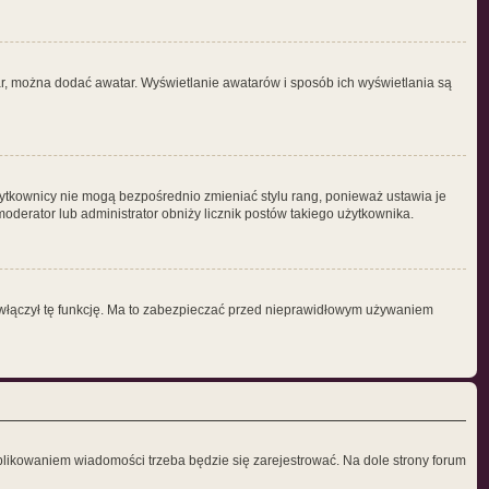
tar, można dodać awatar. Wyświetlanie awatarów i sposób ich wyświetlania są
żytkownicy nie mogą bezpośrednio zmieniać stylu rang, ponieważ ustawia je
i moderator lub administrator obniży licznik postów takiego użytkownika.
r włączył tę funkcję. Ma to zabezpieczać przed nieprawidłowym używaniem
blikowaniem wiadomości trzeba będzie się zarejestrować. Na dole strony forum