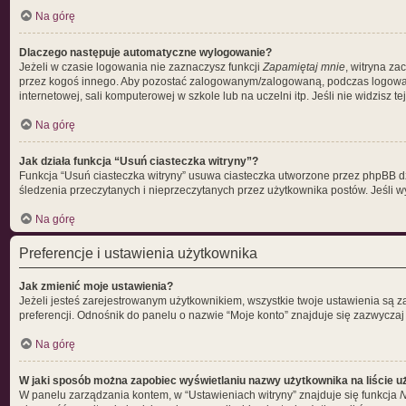
Na górę
Dlaczego następuje automatyczne wylogowanie?
Jeżeli w czasie logowania nie zaznaczysz funkcji
Zapamiętaj mnie
, witryna za
przez kogoś innego. Aby pozostać zalogowanym/zalogowaną, podczas logowa
internetowej, sali komputerowej w szkole lub na uczelni itp. Jeśli nie widzisz tej
Na górę
Jak działa funkcja “Usuń ciasteczka witryny”?
Funkcja “Usuń ciasteczka witryny” usuwa ciasteczka utworzone przez phpBB dzię
śledzenia przeczytanych i nieprzeczytanych przez użytkownika postów. Jeśl
Na górę
Preferencje i ustawienia użytkownika
Jak zmienić moje ustawienia?
Jeżeli jesteś zarejestrowanym użytkownikiem, wszystkie twoje ustawienia są 
preferencji. Odnośnik do panelu o nazwie “Moje konto” znajduje się zazwyczaj 
Na górę
W jaki sposób można zapobiec wyświetlaniu nazwy użytkownika na liście 
W panelu zarządzania kontem, w “Ustawieniach witryny” znajduje się funkcja
N