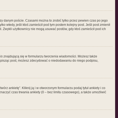
rzy danym poście. Czasami można to zrobić tylko przez pewien czas po jego
ylko wtedy, jeśli ktoś zamieścił pod tym postem kolejny post. Jeśli post zmienił
ali. Zwykli użytkownicy nie mogą usuwać postów, gdy ktoś zamieścił pod ich
is
znajdującą się w formularzu tworzenia wiadomości. Możesz także
m pisząc post, możesz zdecydować o niedodawaniu do niego podpisu,
rz ankietę”. Kliknij ją i w otworzonym formularzu podaj tytuł ankiety i co
aczyć czas trwania ankiety (0 – bez limitu czasowego), a także umożliwić