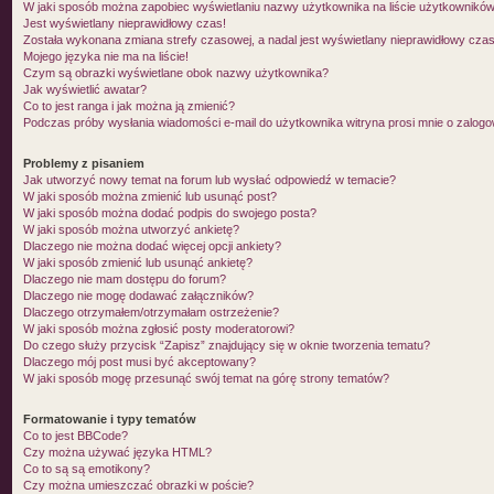
W jaki sposób można zapobiec wyświetlaniu nazwy użytkownika na liście użytkownikó
Jest wyświetlany nieprawidłowy czas!
Została wykonana zmiana strefy czasowej, a nadal jest wyświetlany nieprawidłowy czas
Mojego języka nie ma na liście!
Czym są obrazki wyświetlane obok nazwy użytkownika?
Jak wyświetlić awatar?
Co to jest ranga i jak można ją zmienić?
Podczas próby wysłania wiadomości e-mail do użytkownika witryna prosi mnie o zalog
Problemy z pisaniem
Jak utworzyć nowy temat na forum lub wysłać odpowiedź w temacie?
W jaki sposób można zmienić lub usunąć post?
W jaki sposób można dodać podpis do swojego posta?
W jaki sposób można utworzyć ankietę?
Dlaczego nie można dodać więcej opcji ankiety?
W jaki sposób zmienić lub usunąć ankietę?
Dlaczego nie mam dostępu do forum?
Dlaczego nie mogę dodawać załączników?
Dlaczego otrzymałem/otrzymałam ostrzeżenie?
W jaki sposób można zgłosić posty moderatorowi?
Do czego służy przycisk “Zapisz” znajdujący się w oknie tworzenia tematu?
Dlaczego mój post musi być akceptowany?
W jaki sposób mogę przesunąć swój temat na górę strony tematów?
Formatowanie i typy tematów
Co to jest BBCode?
Czy można używać języka HTML?
Co to są są emotikony?
Czy można umieszczać obrazki w poście?