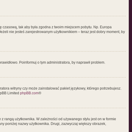
strefę czasową, tak aby była zgodna z twoim miejscem pobytu. Np. Europa
Jeżeli nie jesteś zarejestrowanym użytkownikiem – teraz jest dobry moment, by
prawidłowo. Poinformuj o tym administratora, by naprawił problem.
ratora witryny czy może zainstalować pakiet językowy, którego potrzebujesz.
hpBB Limited
phpBB.com
®
y z rangą użytkownika. W zależności od używanego stylu jest on w formie
tlany poniżej nazwy użytkownika. Drugi, zazwyczaj większy obrazek,