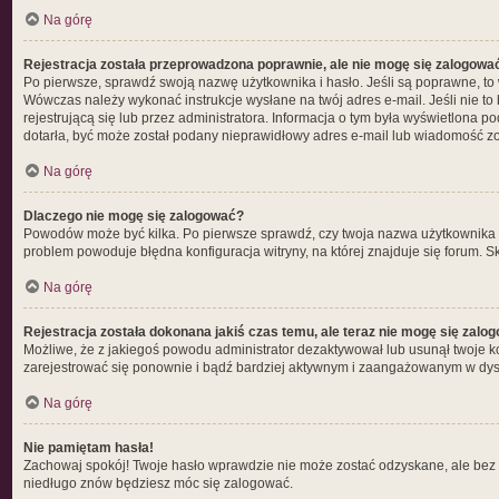
Na górę
Rejestracja została przeprowadzona poprawnie, ale nie mogę się zalogowa
Po pierwsze, sprawdź swoją nazwę użytkownika i hasło. Jeśli są poprawne, to 
Wówczas należy wykonać instrukcje wysłane na twój adres e-mail. Jeśli nie t
rejestrującą się lub przez administratora. Informacja o tym była wyświetlona p
dotarła, być może został podany nieprawidłowy adres e-mail lub wiadomość zos
Na górę
Dlaczego nie mogę się zalogować?
Powodów może być kilka. Po pierwsze sprawdź, czy twoja nazwa użytkownika i h
problem powoduje błędna konfiguracja witryny, na której znajduje się forum. S
Na górę
Rejestracja została dokonana jakiś czas temu, ale teraz nie mogę się zalo
Możliwe, że z jakiegoś powodu administrator dezaktywował lub usunął twoje kont
zarejestrować się ponownie i bądź bardziej aktywnym i zaangażowanym w dys
Na górę
Nie pamiętam hasła!
Zachowaj spokój! Twoje hasło wprawdzie nie może zostać odzyskane, ale bez p
niedługo znów będziesz móc się zalogować.