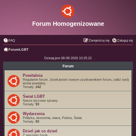
Forum Homogenizowane
FAQ
Zarejestruj się
Zaloguj się
ForumLGBT
Dzisiaj jest 08-08-2026 10:25:22
Forum
Powitalnia
Regulamin forum. Jeżeli jesteś nowym użytkownikiem forum, załóż swój
temat powitalny.
Tematy:
242
Świat LGBT
Nasze tęczowe sprawy.
Tematy:
93
Wydarzenia
Polityka, ekonomia, wiara, Polska, Świat.
Tematy:
83
Dzień jak co dzień
Z naszego życia.