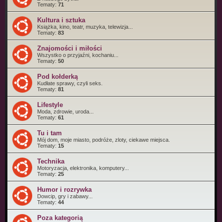
Tematy:
71
Kultura i sztuka
Książka, kino, teatr, muzyka, telewizja...
Tematy:
83
Znajomości i miłości
Wszystko o przyjaźni, kochaniu...
Tematy:
50
Pod kołderką
Kudłate sprawy, czyli seks.
Tematy:
81
Lifestyle
Moda, zdrowie, uroda...
Tematy:
61
Tu i tam
Mój dom, moje miasto, podróże, zloty, ciekawe miejsca.
Tematy:
15
Technika
Motoryzacja, elektronika, komputery...
Tematy:
25
Humor i rozrywka
Dowcip, gry i zabawy...
Tematy:
44
Poza kategorią