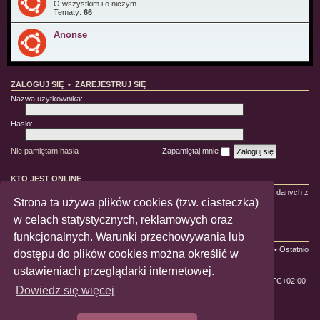
O wszystkim i o niczym.
Tematy:
66
Anonse
ZALOGUJ SIĘ
•
ZAREJESTRUJ SIĘ
Nazwa użytkownika:
Hasło:
Nie pamiętam hasła
Zapamiętaj mnie
KTO JEST ONLINE
Jest
15
użytkowników online :: 4 zarejestrowanych, 2 ukrytych i 9 gości (wg danych z
Strona ta używa plików cookies (tzw. ciasteczka)
ostatnich 5 minut)
Najwięcej użytkowników (
1084
) było online 22-10-2021 21:45:58
w celach statystycznych, reklamowych oraz
funkcjonalnych. Warunki przechowywania lub
STATYSTYKI
Liczba postów:
228674
• Liczba tematów:
650
• Liczba użytkowników:
1996
• Ostatnio
dostępu do plików cookies można określić w
zarejestrowany użytkownik:
jmcoura
ustawieniach przeglądarki internetowej.
ForumLGBT
Strefa czasowa
UTC+02:00
Dowiedz się więcej
Technologię dostarcza
phpBB
® Forum Software © phpBB Limited
Polski pakiet językowy dostarcza
phpBB.pl