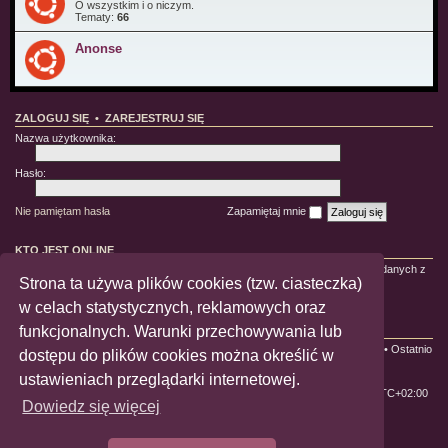
O wszystkim i o niczym.
Tematy:
66
Anonse
ZALOGUJ SIĘ
•
ZAREJESTRUJ SIĘ
Nazwa użytkownika:
Hasło:
Nie pamiętam hasła
Zapamiętaj mnie
KTO JEST ONLINE
Jest
18
użytkowników online :: 3 zarejestrowanych, 1 ukryty i 14 gości (wg danych z
Strona ta używa plików cookies (tzw. ciasteczka)
ostatnich 5 minut)
Najwięcej użytkowników (
1084
) było online 22-10-2021 21:45:58
w celach statystycznych, reklamowych oraz
funkcjonalnych. Warunki przechowywania lub
STATYSTYKI
Liczba postów:
228622
• Liczba tematów:
650
• Liczba użytkowników:
1993
• Ostatnio
dostępu do plików cookies można określić w
zarejestrowany użytkownik:
Antonio
ustawieniach przeglądarki internetowej.
ForumLGBT
Strefa czasowa
UTC+02:00
Dowiedz się więcej
Technologię dostarcza
phpBB
® Forum Software © phpBB Limited
Polski pakiet językowy dostarcza
phpBB.pl