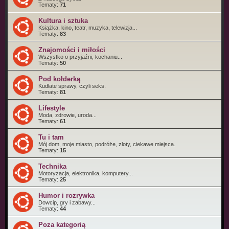
Tematy:
71
Kultura i sztuka
Książka, kino, teatr, muzyka, telewizja...
Tematy:
83
Znajomości i miłości
Wszystko o przyjaźni, kochaniu...
Tematy:
50
Pod kołderką
Kudłate sprawy, czyli seks.
Tematy:
81
Lifestyle
Moda, zdrowie, uroda...
Tematy:
61
Tu i tam
Mój dom, moje miasto, podróże, zloty, ciekawe miejsca.
Tematy:
15
Technika
Motoryzacja, elektronika, komputery...
Tematy:
25
Humor i rozrywka
Dowcip, gry i zabawy...
Tematy:
44
Poza kategorią