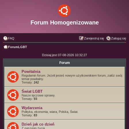
Forum Homogenizowane
FAQ
Zarejestruj się
Zaloguj się
ForumLGBT
Dzisiaj jest 07-08-2026 10:32:27
Forum
Powitalnia
Regulamin forum. Jeżeli jesteś nowym użytkownikiem forum, załóż swój
temat powitalny.
Tematy:
242
Świat LGBT
Nasze tęczowe sprawy.
Tematy:
93
Wydarzenia
Polityka, ekonomia, wiara, Polska, Świat.
Tematy:
83
Dzień jak co dzień
Z naszego życia.