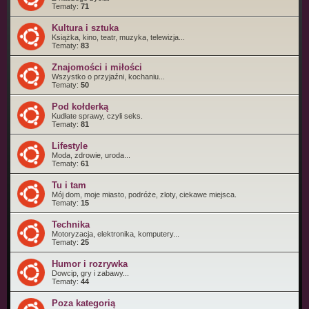
Tematy:
71
Kultura i sztuka
Książka, kino, teatr, muzyka, telewizja...
Tematy:
83
Znajomości i miłości
Wszystko o przyjaźni, kochaniu...
Tematy:
50
Pod kołderką
Kudłate sprawy, czyli seks.
Tematy:
81
Lifestyle
Moda, zdrowie, uroda...
Tematy:
61
Tu i tam
Mój dom, moje miasto, podróże, zloty, ciekawe miejsca.
Tematy:
15
Technika
Motoryzacja, elektronika, komputery...
Tematy:
25
Humor i rozrywka
Dowcip, gry i zabawy...
Tematy:
44
Poza kategorią