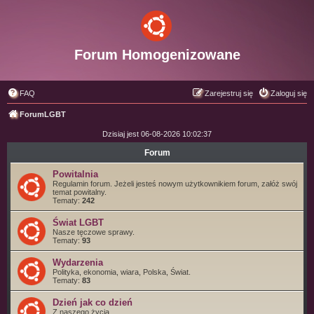
Forum Homogenizowane
FAQ
Zarejestruj się
Zaloguj się
ForumLGBT
Dzisiaj jest 06-08-2026 10:02:37
Forum
Powitalnia
Regulamin forum. Jeżeli jesteś nowym użytkownikiem forum, załóż swój
temat powitalny.
Tematy:
242
Świat LGBT
Nasze tęczowe sprawy.
Tematy:
93
Wydarzenia
Polityka, ekonomia, wiara, Polska, Świat.
Tematy:
83
Dzień jak co dzień
Z naszego życia.