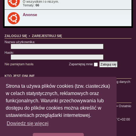
O wszystkim i o niczym.
Tematy:
66
Anonse
ZALOGUJ SIĘ
•
ZAREJESTRUJ SIĘ
Nazwa użytkownika:
Hasło:
Nie pamiętam hasła
Zapamiętaj mnie
KTO JEST ONLINE
Jest
16
użytkowników online :: 3 zarejestrowanych, 0 ukrytych i 13 gości (wg danych
Strona ta używa plików cookies (tzw. ciasteczka)
z ostatnich 5 minut)
Najwięcej użytkowników (
1084
) było online 22-10-2021 21:45:58
w celach statystycznych, reklamowych oraz
funkcjonalnych. Warunki przechowywania lub
STATYSTYKI
Liczba postów:
228592
• Liczba tematów:
650
• Liczba użytkowników:
1992
• Ostatnio
dostępu do plików cookies można określić w
zarejestrowany użytkownik:
Nedion
ustawieniach przeglądarki internetowej.
ForumLGBT
Strefa czasowa
UTC+02:00
Dowiedz się więcej
Technologię dostarcza
phpBB
® Forum Software © phpBB Limited
Polski pakiet językowy dostarcza
phpBB.pl