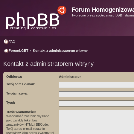
Forum Homogenizow
Tworzone przez społeczność LGBT dawn
FAQ
ForumLGBT
Kontakt z administratorem witryny
Kontakt z administratorem witryny
Odbiorca:
Administrator
Twój adres e-mail:
Twoja nazwa:
Tytuł:
Treść wiadomości:
Wiadomość zostanie wysłana
jako zwykły tekst bez
znaczników HTML i BBCode.
Twój adres e-mail zostanie
ustawiony jako adres zwrotny tej