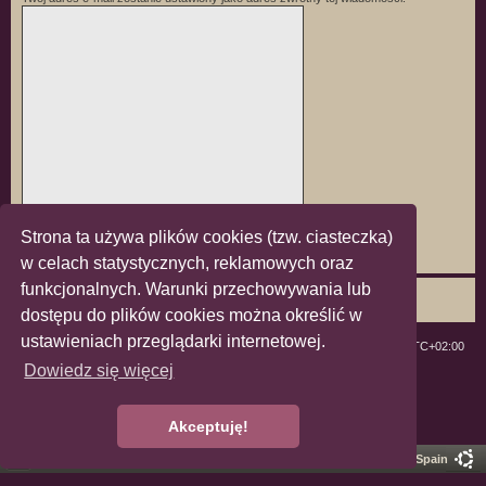
Strona ta używa plików cookies (tzw. ciasteczka)
w celach statystycznych, reklamowych oraz
funkcjonalnych. Warunki przechowywania lub
dostępu do plików cookies można określić w
ustawieniach przeglądarki internetowej.
ForumLGBT
Strefa czasowa
UTC+02:00
Dowiedz się więcej
Technologię dostarcza
phpBB
® Forum Software © phpBB Limited
Polski pakiet językowy dostarcza
phpBB.pl
Zasady ochrony danych osobowych
|
Regulamin
Akceptuję!
Pro Ubuntu Lucid Style
Ported 3.3 by
phpBB Spain