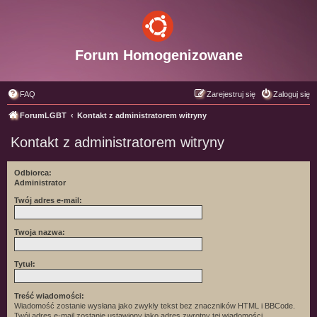
Forum Homogenizowane
FAQ
Zarejestruj się
Zaloguj się
ForumLGBT
Kontakt z administratorem witryny
Kontakt z administratorem witryny
Odbiorca:
Administrator
Twój adres e-mail:
Twoja nazwa:
Tytuł:
Treść wiadomości:
Wiadomość zostanie wysłana jako zwykły tekst bez znaczników HTML i BBCode.
Twój adres e-mail zostanie ustawiony jako adres zwrotny tej wiadomości.