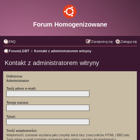
Forum Homogenizowane
FAQ
Zarejestruj się
Zaloguj się
ForumLGBT
Kontakt z administratorem witryny
Kontakt z administratorem witryny
Odbiorca:
Administrator
Twój adres e-mail:
Twoja nazwa:
Tytuł:
Treść wiadomości:
Wiadomość zostanie wysłana jako zwykły tekst bez znaczników HTML i BBCode.
Twój adres e-mail zostanie ustawiony jako adres zwrotny tej wiadomości.