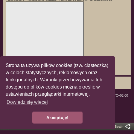
Strona ta używa plików cookies (tzw. ciasteczka)
w celach statystycznych, reklamowych oraz
funkcjonalnych. Warunki przechowywania lub
dostępu do plików cookies można określić w
ustawieniach przeglądarki internetowej.
ForumLGBT
Strefa czasowa
UTC+02:00
Dowiedz się więcej
Technologię dostarcza
phpBB
® Forum Software © phpBB Limited
Polski pakiet językowy dostarcza
phpBB.pl
Zasady ochrony danych osobowych
|
Regulamin
Akceptuję!
Pro Ubuntu Lucid Style
Ported 3.3 by
phpBB Spain