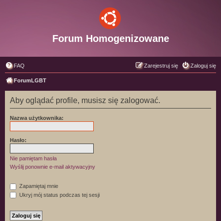
Forum Homogenizowane
FAQ
Zarejestruj się
Zaloguj się
ForumLGBT
Aby oglądać profile, musisz się zalogować.
Nazwa użytkownika:
Hasło:
Nie pamiętam hasła
Wyślij ponownie e-mail aktywacyjny
Zapamiętaj mnie
Ukryj mój status podczas tej sesji