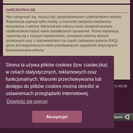
ZAREJESTRUJ SIĘ
Aby zalogować się, musisz być zarejestrowanym użytkownikiem witryny.
Rejestracja zajmuje tylko chwilę, a znacznie zwiększa możliwości
korzystania z witryny. Administrator witryny może zarejestrowanym
użytkownikom nadać wiele dodatkowych uprawnień. Przed rejestracją
zapoznaj się z naszym regulaminem, zasadami ochrony danych
osobowych oraz z odpowiedziami na często zadawane pytania (FAQ),
gdzie jest wyjaśnionych wiele podstawowych zagadnień dotyczących
funkcjonowania witryny.
Regulamin
|
Zasady ochrony danych osobowych
Strona ta używa plików cookies (tzw. ciasteczka)
Zarejestruj się
w celach statystycznych, reklamowych oraz
funkcjonalnych. Warunki przechowywania lub
dostępu do plików cookies można określić w
ForumLGBT
Strefa czasowa
UTC+02:00
ustawieniach przeglądarki internetowej.
Technologię dostarcza
phpBB
® Forum Software © phpBB Limited
Dowiedz się więcej
Polski pakiet językowy dostarcza
phpBB.pl
Zasady ochrony danych osobowych
|
Regulamin
Akceptuję!
Pro Ubuntu Lucid Style
Ported 3.3 by
phpBB Spain