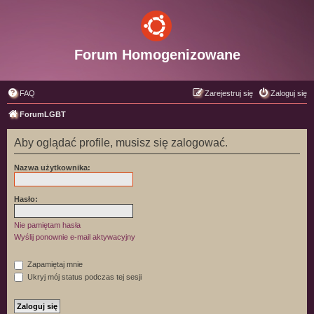
Forum Homogenizowane
FAQ
Zarejestruj się
Zaloguj się
ForumLGBT
Aby oglądać profile, musisz się zalogować.
Nazwa użytkownika:
Hasło:
Nie pamiętam hasła
Wyślij ponownie e-mail aktywacyjny
Zapamiętaj mnie
Ukryj mój status podczas tej sesji