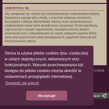
ZAREJESTRUJ SIĘ
Aby zalogować się, musisz być zarejestrowanym użytkownikiem witryny.
Rejestracja zajmuje tylko chwilę, a znacznie zwiększa możliwości
korzystania z witryny. Administrator witryny może zarejestrowanym
użytkownikom nadać wiele dodatkowych uprawnień. Przed rejestracją
zapoznaj się z naszym regulaminem, zasadami ochrony danych
osobowych oraz z odpowiedziami na często zadawane pytania (FAQ),
gdzie jest wyjaśnionych wiele podstawowych zagadnień dotyczących
funkcjonowania witryny.
Regulamin
|
Zasady ochrony danych osobowych
Strona ta używa plików cookies (tzw. ciasteczka)
Zarejestruj się
w celach statystycznych, reklamowych oraz
funkcjonalnych. Warunki przechowywania lub
dostępu do plików cookies można określić w
ForumLGBT
Strefa czasowa
UTC+02:00
ustawieniach przeglądarki internetowej.
Technologię dostarcza
phpBB
® Forum Software © phpBB Limited
Dowiedz się więcej
Polski pakiet językowy dostarcza
phpBB.pl
Zasady ochrony danych osobowych
|
Regulamin
Akceptuję!
Pro Ubuntu Lucid Style
Ported 3.3 by
phpBB Spain