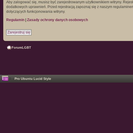
Aby zalogować się, musisz być zarejestrowanym użytkownikiem witryny. Rejestr
dodatkowych uprawnień. Przed rejestracją zapoznaj się z naszym regulamin
dotyczących funkcjonowania witryny.
Regulamin
|
Zasady ochrony danych osobowych
Zarejestruj się
ForumLGBT
Pro Ubuntu Lucid Style