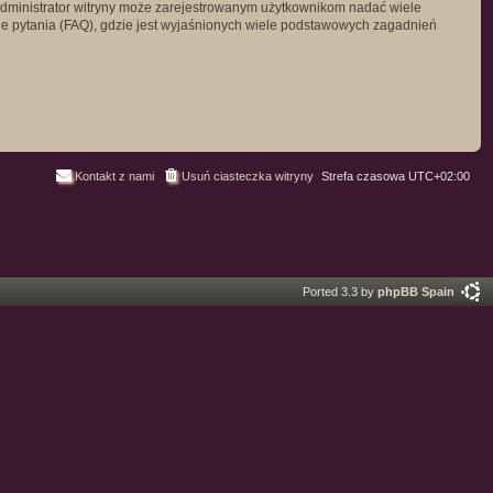
. Administrator witryny może zarejestrowanym użytkownikom nadać wiele
 pytania (FAQ), gdzie jest wyjaśnionych wiele podstawowych zagadnień
Kontakt z nami
Usuń ciasteczka witryny
Strefa czasowa
UTC+02:00
Ported 3.3 by
phpBB Spain