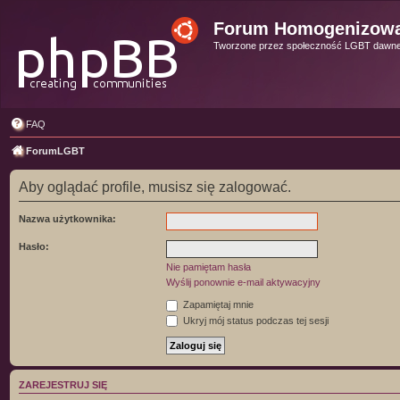
Forum Homogenizow
Tworzone przez społeczność LGBT dawn
FAQ
ForumLGBT
Aby oglądać profile, musisz się zalogować.
Nazwa użytkownika:
Hasło:
Nie pamiętam hasła
Wyślij ponownie e-mail aktywacyjny
Zapamiętaj mnie
Ukryj mój status podczas tej sesji
ZAREJESTRUJ SIĘ