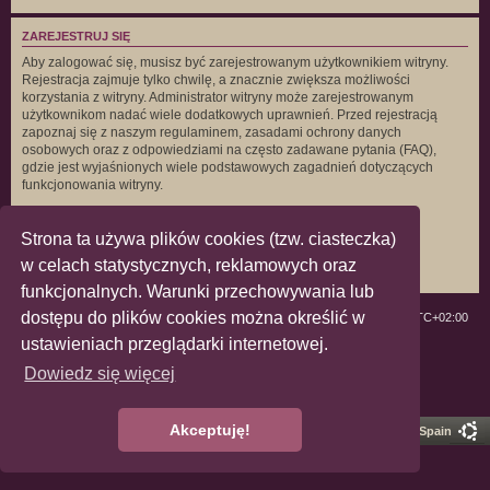
ZAREJESTRUJ SIĘ
Aby zalogować się, musisz być zarejestrowanym użytkownikiem witryny.
Rejestracja zajmuje tylko chwilę, a znacznie zwiększa możliwości
korzystania z witryny. Administrator witryny może zarejestrowanym
użytkownikom nadać wiele dodatkowych uprawnień. Przed rejestracją
zapoznaj się z naszym regulaminem, zasadami ochrony danych
osobowych oraz z odpowiedziami na często zadawane pytania (FAQ),
gdzie jest wyjaśnionych wiele podstawowych zagadnień dotyczących
funkcjonowania witryny.
Regulamin
|
Zasady ochrony danych osobowych
Strona ta używa plików cookies (tzw. ciasteczka)
Zarejestruj się
w celach statystycznych, reklamowych oraz
funkcjonalnych. Warunki przechowywania lub
dostępu do plików cookies można określić w
ForumLGBT
Strefa czasowa
UTC+02:00
ustawieniach przeglądarki internetowej.
Technologię dostarcza
phpBB
® Forum Software © phpBB Limited
Dowiedz się więcej
Polski pakiet językowy dostarcza
phpBB.pl
Zasady ochrony danych osobowych
|
Regulamin
Akceptuję!
Pro Ubuntu Lucid Style
Ported 3.3 by
phpBB Spain