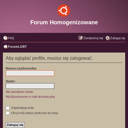
Forum Homogenizowane
FAQ
Zarejestruj się
Zaloguj się
ForumLGBT
Aby oglądać profile, musisz się zalogować.
Nazwa użytkownika:
Hasło:
Nie pamiętam hasła
Wyślij ponownie e-mail aktywacyjny
Zapamiętaj mnie
Ukryj mój status podczas tej sesji