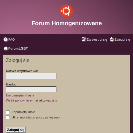
Forum Homogenizowane
FAQ
Zarejestruj się
Zaloguj się
ForumLGBT
Zaloguj się
Nazwa użytkownika:
Hasło:
Nie pamiętam hasła
Wyślij ponownie e-mail aktywacyjny
Zapamiętaj mnie
Ukryj mój status podczas tej sesji