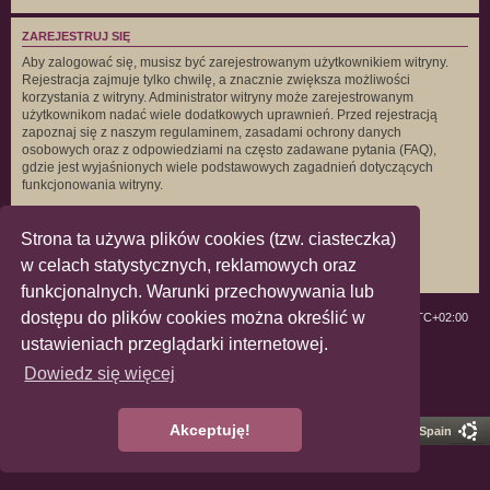
ZAREJESTRUJ SIĘ
Aby zalogować się, musisz być zarejestrowanym użytkownikiem witryny.
Rejestracja zajmuje tylko chwilę, a znacznie zwiększa możliwości
korzystania z witryny. Administrator witryny może zarejestrowanym
użytkownikom nadać wiele dodatkowych uprawnień. Przed rejestracją
zapoznaj się z naszym regulaminem, zasadami ochrony danych
osobowych oraz z odpowiedziami na często zadawane pytania (FAQ),
gdzie jest wyjaśnionych wiele podstawowych zagadnień dotyczących
funkcjonowania witryny.
Regulamin
|
Zasady ochrony danych osobowych
Strona ta używa plików cookies (tzw. ciasteczka)
Zarejestruj się
w celach statystycznych, reklamowych oraz
funkcjonalnych. Warunki przechowywania lub
dostępu do plików cookies można określić w
ForumLGBT
Strefa czasowa
UTC+02:00
ustawieniach przeglądarki internetowej.
Technologię dostarcza
phpBB
® Forum Software © phpBB Limited
Dowiedz się więcej
Polski pakiet językowy dostarcza
phpBB.pl
Zasady ochrony danych osobowych
|
Regulamin
Akceptuję!
Pro Ubuntu Lucid Style
Ported 3.3 by
phpBB Spain