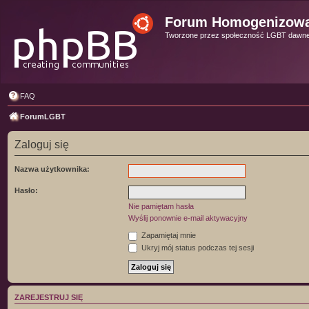
Forum Homogenizow
Tworzone przez społeczność LGBT dawn
FAQ
ForumLGBT
Zaloguj się
Nazwa użytkownika:
Hasło:
Nie pamiętam hasła
Wyślij ponownie e-mail aktywacyjny
Zapamiętaj mnie
Ukryj mój status podczas tej sesji
ZAREJESTRUJ SIĘ