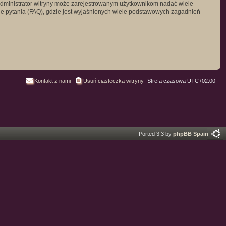
. Administrator witryny może zarejestrowanym użytkownikom nadać wiele
 pytania (FAQ), gdzie jest wyjaśnionych wiele podstawowych zagadnień
Kontakt z nami
Usuń ciasteczka witryny
Strefa czasowa
UTC+02:00
Ported 3.3 by
phpBB Spain