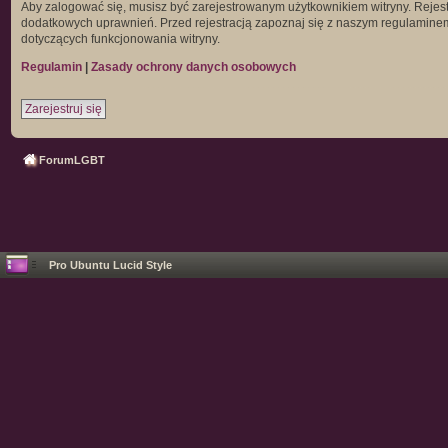
Aby zalogować się, musisz być zarejestrowanym użytkownikiem witryny. Rejestr
dodatkowych uprawnień. Przed rejestracją zapoznaj się z naszym regulamin
dotyczących funkcjonowania witryny.
Regulamin
|
Zasady ochrony danych osobowych
Zarejestruj się
ForumLGBT
Pro Ubuntu Lucid Style