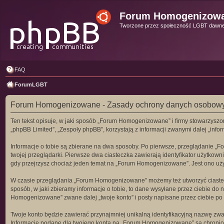
Forum Homogenizow
Tworzone przez społeczność LGBT dawn
FAQ
ForumLGBT
Forum Homogenizowane - Zasady ochrony danych osobow
Ten tekst opisuje, w jaki sposób „Forum Homogenizowane” i firmy stowarzyszon
„phpBB Limited”, „Zespoły phpBB”, korzystają z informacji zwanymi dalej „infor
Informacje o tobie są zbierane na dwa sposoby. Po pierwsze, przeglądanie „
twojej przeglądarki. Pierwsze dwa ciasteczka zawierają identyfikator użytkown
gdy przejrzysz chociaż jeden temat na „Forum Homogenizowane”. Jest ono używan
W czasie przeglądania „Forum Homogenizowane” możemy też utworzyć ciastec
sposób, w jaki zbieramy informacje o tobie, to dane wysyłane przez ciebie d
Homogenizowane” zwane dalej „twoje konto” i posty napisane przez ciebie po re
Twoje konto będzie zawierać przynajmniej unikalną identyfikacyjną nazwę zwan
Informacje podane dla twojego konta na „Forum Homogenizowane” są chronio