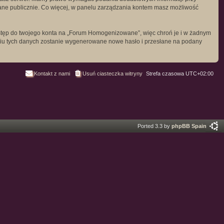
etlane publicznie. Co więcej, w panelu zarządzania kontem masz możliwość
dostęp do twojego konta na „Forum Homogenizowane”, więc chroń je i w żadnym
odaniu tych danych zostanie wygenerowane nowe hasło i przesłane na podany
Kontakt z nami
Usuń ciasteczka witryny
Strefa czasowa
UTC+02:00
Ported 3.3 by
phpBB Spain