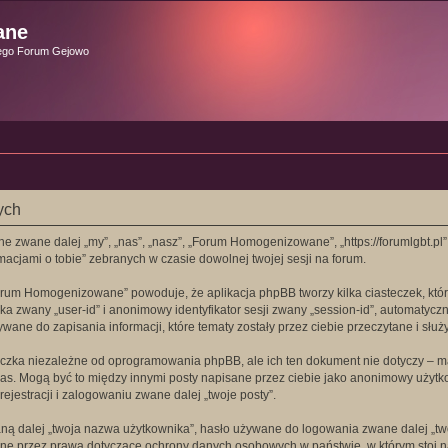
ane
ego Forum Gejowo
ych
e zwane dalej „my”, „nas”, „nasz”, „Forum Homogenizowane”, „https://forumlgbt.pl
macjami o tobie” zebranych w czasie dowolnej twojej sesji na forum.
Forum Homogenizowane” powoduje, że aplikacja phpBB tworzy kilka ciasteczek, kt
ika zwany „user-id” i anonimowy identyfikator sesji zwany „session-id”, automatycz
e do zapisania informacji, które tematy zostały przez ciebie przeczytane i służy 
zka niezależne od oprogramowania phpBB, ale ich ten dokument nie dotyczy – ma
o nas. Mogą być to między innymi posty napisane przez ciebie jako anonimowy uży
jestracji i zalogowaniu zwane dalej „twoje posty”.
ą dalej „twoja nazwa użytkownika”, hasło używane do logowania zwane dalej „twoje
ne przez prawa dotyczące ochrony danych osobowych w państwie, w którym stoi 