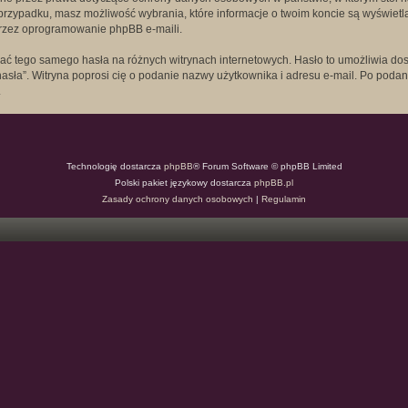
dym przypadku, masz możliwość wybrania, które informacje o twoim koncie są wyświ
przez oprogramowanie phpBB e-maili.
ywać tego samego hasła na różnych witrynach internetowych. Hasło to umożliwia 
am hasła”. Witryna poprosi cię o podanie nazwy użytkownika i adresu e-mail. Po p
.
Technologię dostarcza
phpBB
® Forum Software © phpBB Limited
Polski pakiet językowy dostarcza
phpBB.pl
Zasady ochrony danych osobowych
|
Regulamin