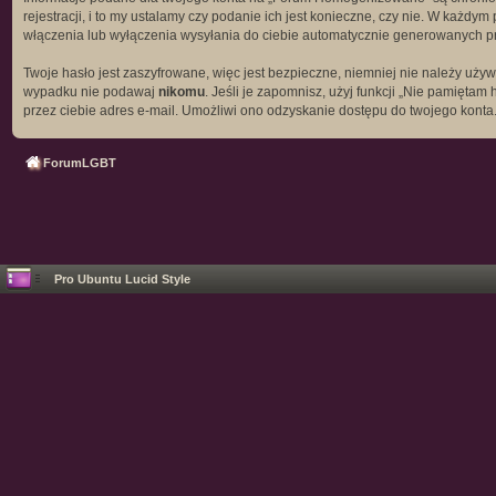
rejestracji, i to my ustalamy czy podanie ich jest konieczne, czy nie. W każ
włączenia lub wyłączenia wysyłania do ciebie automatycznie generowanych 
Twoje hasło jest zaszyfrowane, więc jest bezpieczne, niemniej nie należy uż
wypadku nie podawaj
nikomu
. Jeśli je zapomnisz, użyj funkcji „Nie pamięt
przez ciebie adres e-mail. Umożliwi ono odzyskanie dostępu do twojego konta
ForumLGBT
Pro Ubuntu Lucid Style