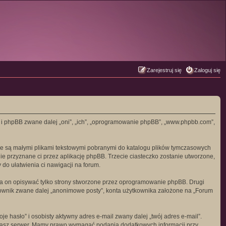
Zarejestruj się
Zaloguj się
” i phpBB zwane dalej „oni”, „ich”, „oprogramowanie phpBB”, „www.phpbb.com”,
óre są małymi plikami tekstowymi pobranymi do katalogu plików tymczasowych
nie przyznane ci przez aplikację phpBB. Trzecie ciasteczko zostanie utworzone,
do ułatwienia ci nawigacji na forum.
 on opisywać tylko strony stworzone przez oprogramowanie phpBB. Drugi
tkownik zwane dalej „anonimowe posty”, konta użytkownika założone na „Forum
 hasło” i osobisty aktywny adres e-mail zwany dalej „twój adres e-mail”.
nasz serwer. Mamy prawo wymagać podania dodatkowych informacji przy