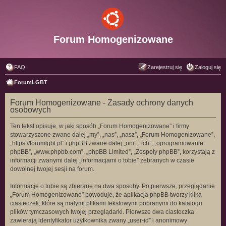
Forum Homogenizowane
FAQ
Zarejestruj się
Zaloguj się
ForumLGBT
Forum Homogenizowane - Zasady ochrony danych
osobowych
Ten tekst opisuje, w jaki sposób „Forum Homogenizowane” i firmy
stowarzyszone zwane dalej „my”, „nas”, „nasz”, „Forum Homogenizowane”,
„https://forumlgbt.pl” i phpBB zwane dalej „oni”, „ich”, „oprogramowanie
phpBB”, „www.phpbb.com”, „phpBB Limited”, „Zespoły phpBB”, korzystają z
informacji zwanymi dalej „informacjami o tobie” zebranych w czasie
dowolnej twojej sesji na forum.
Informacje o tobie są zbierane na dwa sposoby. Po pierwsze, przeglądanie
„Forum Homogenizowane” powoduje, że aplikacja phpBB tworzy kilka
ciasteczek, które są małymi plikami tekstowymi pobranymi do katalogu
plików tymczasowych twojej przeglądarki. Pierwsze dwa ciasteczka
zawierają identyfikator użytkownika zwany „user-id” i anonimowy