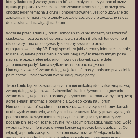
identyfikator sesji zwany „session-id”, automatycznie przyznane ci przez
aplikację phpBB. Trzecie ciasteczko zostanie utworzone, gdy przejrzysz
chociaż jeden temat na „Forum Homogenizowane”. Jest ono używane do
zapisania informacji, które tematy zostały przez ciebie przeczytane i służy
do ułatwienia ci nawigacji na forum.
W czasie przeglądania „Forum Homogenizowane” możemy też utworzyć
ciasteczka niezależne od oprogramowania phpBB, ale ich ten dokument
nie dotyczy – ma on opisywać tylko strony stworzone przez
oprogramowanie phpBB. Drugi sposób, w jaki zbieramy informacje o tobie,
to dane wysyłane przez ciebie do nas. Mogą być to między innymi posty
napisane przez ciebie jako anonimowy użytkownik zwane dalej
„anonimowe posty”, konta użytkownika założone na „Forum
Homogenizowane” zwane dalej „twoje konto” i posty napisane przez ciebie
po rejestracji i zalogowaniu zwane dalej „twoje posty”.
Twoje konto będzie zawierać przynajmniej unikalną identyfikacyjną nazwę
zwaną dalej „twoja nazwa użytkownika”, hasło używane do logowania
zwane dalej „twoje hasło” i osobisty aktywny adres e-mail zwany dalej „twój
adres e-mail”. Informacje podane dla twojego konta na „Forum
Homogenizowane” są chronione przez prawa dotyczące ochrony danych
osobowych w państwie, w którym stoi nasz serwer. Mamy prawo wymagać
podania dodatkowych informacji przy rejestracji, i to my ustalamy czy
podanie ich jest konieczne, czy nie. W każdym przypadku, masz możliwość
wybrania, które informacje o twoim koncie są wyświetlane publicznie. Co
więcej, w panelu zarządzania kontem masz możliwość włączenia lub