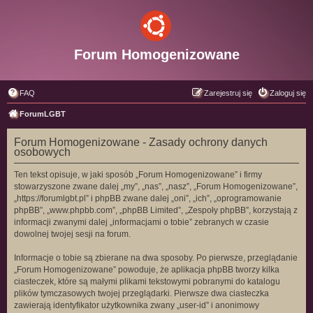
Forum Homogenizowane
FAQ
Zarejestruj się
Zaloguj się
ForumLGBT
Forum Homogenizowane - Zasady ochrony danych
osobowych
Ten tekst opisuje, w jaki sposób „Forum Homogenizowane” i firmy
stowarzyszone zwane dalej „my”, „nas”, „nasz”, „Forum Homogenizowane”,
„https://forumlgbt.pl” i phpBB zwane dalej „oni”, „ich”, „oprogramowanie
phpBB”, „www.phpbb.com”, „phpBB Limited”, „Zespoły phpBB”, korzystają z
informacji zwanymi dalej „informacjami o tobie” zebranych w czasie
dowolnej twojej sesji na forum.
Informacje o tobie są zbierane na dwa sposoby. Po pierwsze, przeglądanie
„Forum Homogenizowane” powoduje, że aplikacja phpBB tworzy kilka
ciasteczek, które są małymi plikami tekstowymi pobranymi do katalogu
plików tymczasowych twojej przeglądarki. Pierwsze dwa ciasteczka
zawierają identyfikator użytkownika zwany „user-id” i anonimowy