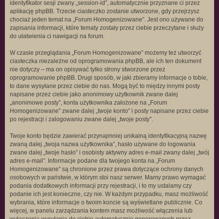
identyfikator sesji zwany „session-id”, automatycznie przyznane ci przez
aplikację phpBB. Trzecie ciasteczko zostanie utworzone, gdy przejrzysz
chociaż jeden temat na „Forum Homogenizowane”. Jest ono używane do
zapisania informacji, które tematy zostały przez ciebie przeczytane i służy
do ułatwienia ci nawigacji na forum.
W czasie przeglądania „Forum Homogenizowane” możemy też utworzyć
ciasteczka niezależne od oprogramowania phpBB, ale ich ten dokument
nie dotyczy – ma on opisywać tylko strony stworzone przez
oprogramowanie phpBB. Drugi sposób, w jaki zbieramy informacje o tobie,
to dane wysyłane przez ciebie do nas. Mogą być to między innymi posty
napisane przez ciebie jako anonimowy użytkownik zwane dalej
„anonimowe posty”, konta użytkownika założone na „Forum
Homogenizowane” zwane dalej „twoje konto” i posty napisane przez ciebie
po rejestracji i zalogowaniu zwane dalej „twoje posty”.
Twoje konto będzie zawierać przynajmniej unikalną identyfikacyjną nazwę
zwaną dalej „twoja nazwa użytkownika”, hasło używane do logowania
zwane dalej „twoje hasło” i osobisty aktywny adres e-mail zwany dalej „twój
adres e-mail”. Informacje podane dla twojego konta na „Forum
Homogenizowane” są chronione przez prawa dotyczące ochrony danych
osobowych w państwie, w którym stoi nasz serwer. Mamy prawo wymagać
podania dodatkowych informacji przy rejestracji, i to my ustalamy czy
podanie ich jest konieczne, czy nie. W każdym przypadku, masz możliwość
wybrania, które informacje o twoim koncie są wyświetlane publicznie. Co
więcej, w panelu zarządzania kontem masz możliwość włączenia lub