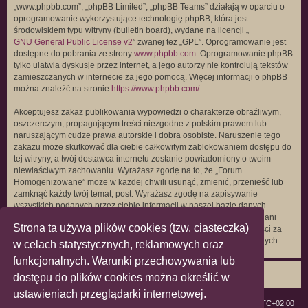
„www.phpbb.com”, „phpBB Limited”, „phpBB Teams” działają w oparciu o
oprogramowanie wykorzystujące technologię phpBB, która jest
środowiskiem typu witryny (bulletin board), wydane na licencji „
GNU General Public License v2
” zwanej też „GPL”. Oprogramowanie jest
dostępne do pobrania ze strony
www.phpbb.com
. Oprogramowanie phpBB
tylko ułatwia dyskusje przez internet, a jego autorzy nie kontrolują tekstów
zamieszczanych w internecie za jego pomocą. Więcej informacji o phpBB
można znaleźć na stronie
https://www.phpbb.com/
.
Akceptujesz zakaz publikowania wypowiedzi o charakterze obraźliwym,
oszczerczym, propagującym treści niezgodne z polskim prawem lub
naruszającym cudze prawa autorskie i dobra osobiste. Naruszenie tego
zakazu może skutkować dla ciebie całkowitym zablokowaniem dostępu do
tej witryny, a twój dostawca internetu zostanie powiadomiony o twoim
niewłaściwym zachowaniu. Wyrażasz zgodę na to, że „Forum
Homogenizowane” może w każdej chwili usunąć, zmienić, przenieść lub
zamknąć każdy twój temat, post. Wyrażasz zgodę na zapisywanie
wszystkich podanych przez ciebie informacji w naszej bazie danych.
Informacje te nie będą przekazywane nikomu bez twojej zgody, ale ani
Strona ta używa plików cookies (tzw. ciasteczka)
„Forum Homogenizowane”, ani phpBB nie ponosi odpowiedzialności za
włamania do witryny, podczas których może dojść do kradzieży danych.
w celach statystycznych, reklamowych oraz
funkcjonalnych. Warunki przechowywania lub
dostępu do plików cookies można określić w
ustawieniach przeglądarki internetowej.
ForumLGBT
Strefa czasowa
UTC+02:00