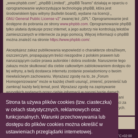
„www.phpbb.com”, „phpBB Limited”, „phpBB Teams” działają w oparciu o
oprogramowanie wykorzystujące technologię phpBB, która jest
środowiskiem typu witryny (bulletin board), wydane na licencji „
GNU General Public License v2
” zwanej też „GPL”. Oprogramowanie jest
dostępne do pobrania ze strony
www.phpbb.com
. Oprogramowanie phpBB
tylko ułatwia dyskusje przez internet, a jego autorzy nie kontrolują tekstów
zamieszczanych w internecie za jego pomocą. Więcej informacji o phpBB
można znaleźć na stronie
https://www.phpbb.com/
.
Akceptujesz zakaz publikowania wypowiedzi o charakterze obraźliwym,
oszczerczym, propagującym treści niezgodne z polskim prawem lub
naruszającym cudze prawa autorskie i dobra osobiste. Naruszenie tego
zakazu może skutkować dla ciebie całkowitym zablokowaniem dostępu do
tej witryny, a twój dostawca internetu zostanie powiadomiony o twoim
niewłaściwym zachowaniu. Wyrażasz zgodę na to, że „Forum
Homogenizowane” może w każdej chwili usunąć, zmienić, przenieść lub
zamknąć każdy twój temat, post. Wyrażasz zgodę na zapisywanie
wszystkich podanych przez ciebie informacji w naszej bazie danych.
Informacje te nie będą przekazywane nikomu bez twojej zgody, ale ani
Strona ta używa plików cookies (tzw. ciasteczka)
„Forum Homogenizowane”, ani phpBB nie ponosi odpowiedzialności za
włamania do witryny, podczas których może dojść do kradzieży danych.
w celach statystycznych, reklamowych oraz
funkcjonalnych. Warunki przechowywania lub
dostępu do plików cookies można określić w
ustawieniach przeglądarki internetowej.
ForumLGBT
Strefa czasowa
UTC+02:00