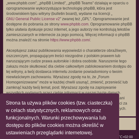
„www.phpbb.com”, „phpBB Limited”, „phpBB Teams” działają w oparciu o
oprogramowanie wykorzystujące technologię phpBB, która jest
środowiskiem typu witryny (bulletin board), wydane na licencji „
GNU General Public License v2
” zwanej też „GPL”. Oprogramowanie jest
dostępne do pobrania ze strony
www.phpbb.com
. Oprogramowanie phpBB
tylko ułatwia dyskusje przez internet, a jego autorzy nie kontrolują tekstów
zamieszczanych w internecie za jego pomocą. Więcej informacji o phpBB
można znaleźć na stronie
https://www.phpbb.com/
.
Akceptujesz zakaz publikowania wypowiedzi o charakterze obraźliwym,
oszczerczym, propagującym treści niezgodne z polskim prawem lub
naruszającym cudze prawa autorskie i dobra osobiste. Naruszenie tego
zakazu może skutkować dla ciebie całkowitym zablokowaniem dostępu do
tej witryny, a twój dostawca internetu zostanie powiadomiony o twoim
niewłaściwym zachowaniu. Wyrażasz zgodę na to, że „Forum
Homogenizowane” może w każdej chwili usunąć, zmienić, przenieść lub
zamknąć każdy twój temat, post. Wyrażasz zgodę na zapisywanie
wszystkich podanych przez ciebie informacji w naszej bazie danych.
Informacje te nie będą przekazywane nikomu bez twojej zgody, ale ani
Strona ta używa plików cookies (tzw. ciasteczka)
„Forum Homogenizowane”, ani phpBB nie ponosi odpowiedzialności za
włamania do witryny, podczas których może dojść do kradzieży danych.
w celach statystycznych, reklamowych oraz
funkcjonalnych. Warunki przechowywania lub
dostępu do plików cookies można określić w
ustawieniach przeglądarki internetowej.
ForumLGBT
Strefa czasowa
UTC+02:00