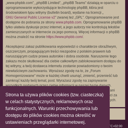
„www.phpbb.com”, „phpBB Limited”, „phpBB Teams” działają w oparciu o
oprogramowanie wykorzystujące technologię phpBB, która jest
środowiskiem typu witryny (bulletin board), wydane na licencji „
GNU General Public License v2
” zwanej też „GPL”. Oprogramowanie jest
dostępne do pobrania ze strony
www.phpbb.com
. Oprogramowanie phpBB
tylko ułatwia dyskusje przez internet, a jego autorzy nie kontrolują tekstów
zamieszczanych w internecie za jego pomocą. Więcej informacji o phpBB
można znaleźć na stronie
https://www.phpbb.com/
.
Akceptujesz zakaz publikowania wypowiedzi o charakterze obraźliwym,
oszczerczym, propagującym treści niezgodne z polskim prawem lub
naruszającym cudze prawa autorskie i dobra osobiste. Naruszenie tego
zakazu może skutkować dla ciebie całkowitym zablokowaniem dostępu do
tej witryny, a twój dostawca internetu zostanie powiadomiony o twoim
niewłaściwym zachowaniu. Wyrażasz zgodę na to, że „Forum
Homogenizowane” może w każdej chwili usunąć, zmienić, przenieść lub
zamknąć każdy twój temat, post. Wyrażasz zgodę na zapisywanie
wszystkich podanych przez ciebie informacji w naszej bazie danych.
Informacje te nie będą przekazywane nikomu bez twojej zgody, ale ani
Strona ta używa plików cookies (tzw. ciasteczka)
„Forum Homogenizowane”, ani phpBB nie ponosi odpowiedzialności za
włamania do witryny, podczas których może dojść do kradzieży danych.
w celach statystycznych, reklamowych oraz
funkcjonalnych. Warunki przechowywania lub
dostępu do plików cookies można określić w
ustawieniach przeglądarki internetowej.
ForumLGBT
Strefa czasowa
UTC+02:00