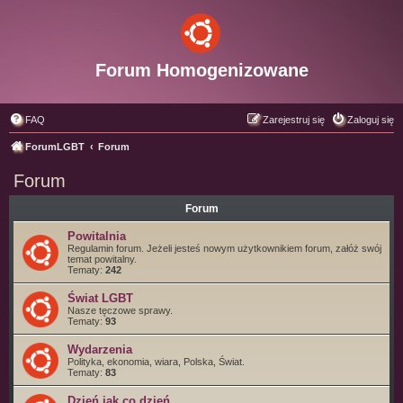
Forum Homogenizowane
FAQ
Zarejestruj się
Zaloguj się
ForumLGBT
Forum
Forum
Forum
Powitalnia
Regulamin forum. Jeżeli jesteś nowym użytkownikiem forum, załóż swój
temat powitalny.
Tematy:
242
Świat LGBT
Nasze tęczowe sprawy.
Tematy:
93
Wydarzenia
Polityka, ekonomia, wiara, Polska, Świat.
Tematy:
83
Dzień jak co dzień