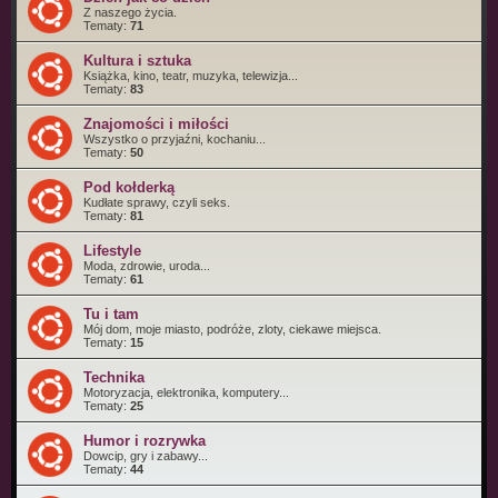
Z naszego życia.
Tematy:
71
Kultura i sztuka
Książka, kino, teatr, muzyka, telewizja...
Tematy:
83
Znajomości i miłości
Wszystko o przyjaźni, kochaniu...
Tematy:
50
Pod kołderką
Kudłate sprawy, czyli seks.
Tematy:
81
Lifestyle
Moda, zdrowie, uroda...
Tematy:
61
Tu i tam
Mój dom, moje miasto, podróże, zloty, ciekawe miejsca.
Tematy:
15
Technika
Motoryzacja, elektronika, komputery...
Tematy:
25
Humor i rozrywka
Dowcip, gry i zabawy...
Tematy:
44