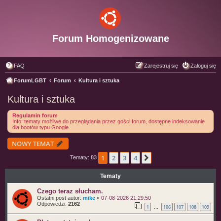
Forum Homogenizowane
FAQ
Zarejestruj się
Zaloguj się
ForumLGBT
Forum
Kultura i sztuka
Kultura i sztuka
Regulamin forum
Info: tematy możliwe do przeglądania przez gości forum, dostępne indeksowanie
dla bootów typu Google.
NOWY TEMAT
1
2
3
4
Następna
Tematy: 83
Tematy
Czego teraz słucham.
Ostatni post autor:
mike
«
07-08-2026 21:29:50
Odpowiedzi:
2162
1
106
107
108
109
…