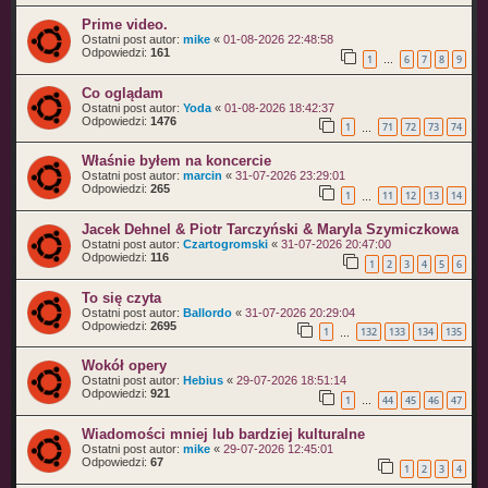
Prime video.
Ostatni post autor:
mike
«
01-08-2026 22:48:58
Odpowiedzi:
161
1
6
7
8
9
…
Co oglądam
Ostatni post autor:
Yoda
«
01-08-2026 18:42:37
Odpowiedzi:
1476
1
71
72
73
74
…
Właśnie byłem na koncercie
Ostatni post autor:
marcin
«
31-07-2026 23:29:01
Odpowiedzi:
265
1
11
12
13
14
…
Jacek Dehnel & Piotr Tarczyński & Maryla Szymiczkowa
Ostatni post autor:
Czartogromski
«
31-07-2026 20:47:00
Odpowiedzi:
116
1
2
3
4
5
6
To się czyta
Ostatni post autor:
Ballordo
«
31-07-2026 20:29:04
Odpowiedzi:
2695
1
132
133
134
135
…
Wokół opery
Ostatni post autor:
Hebius
«
29-07-2026 18:51:14
Odpowiedzi:
921
1
44
45
46
47
…
Wiadomości mniej lub bardziej kulturalne
Ostatni post autor:
mike
«
29-07-2026 12:45:01
Odpowiedzi:
67
1
2
3
4