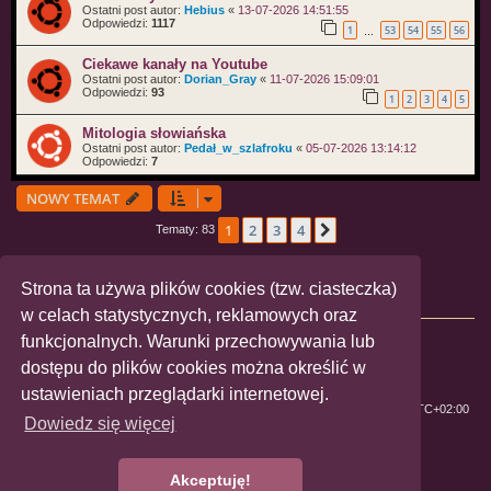
Ostatni post autor:
Hebius
«
13-07-2026 14:51:55
Odpowiedzi:
1117
1
53
54
55
56
…
Ciekawe kanały na Youtube
Ostatni post autor:
Dorian_Gray
«
11-07-2026 15:09:01
Odpowiedzi:
93
1
2
3
4
5
Mitologia słowiańska
Ostatni post autor:
Pedał_w_szlafroku
«
05-07-2026 13:14:12
Odpowiedzi:
7
NOWY TEMAT
1
2
3
4
Następna
Tematy: 83
Strona ta używa plików cookies (tzw. ciasteczka)
TWOJE UPRAWNIENIA NA TYM FORUM
w celach statystycznych, reklamowych oraz
Nie możesz
tworzyć nowych tematów
funkcjonalnych. Warunki przechowywania lub
Nie możesz
odpowiadać w tematach
Nie możesz
zmieniać swoich postów
dostępu do plików cookies można określić w
Nie możesz
usuwać swoich postów
ustawieniach przeglądarki internetowej.
ForumLGBT
Strefa czasowa
UTC+02:00
Dowiedz się więcej
Technologię dostarcza
phpBB
® Forum Software © phpBB Limited
Polski pakiet językowy dostarcza
phpBB.pl
Akceptuję!
Zasady ochrony danych osobowych
|
Regulamin