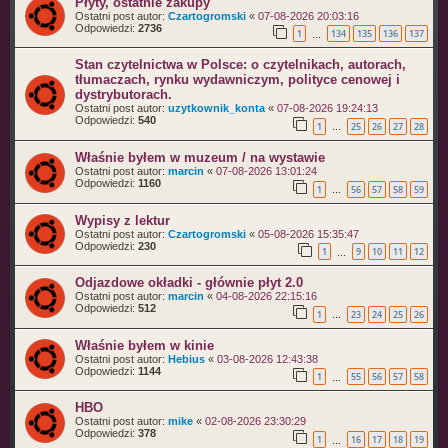
Płyty, ostatnie zakupy
Ostatni post autor:
Czartogromski
«
07-08-2026 20:03:16
Odpowiedzi:
2736
1
134
135
136
137
…
Stan czytelnictwa w Polsce: o czytelnikach, autorach,
tłumaczach, rynku wydawniczym, polityce cenowej i
dystrybutorach.
Ostatni post autor:
uzytkownik_konta
«
07-08-2026 19:24:13
Odpowiedzi:
540
1
25
26
27
28
…
Właśnie byłem w muzeum / na wystawie
Ostatni post autor:
marcin
«
07-08-2026 13:01:24
Odpowiedzi:
1160
1
56
57
58
59
…
Wypisy z lektur
Ostatni post autor:
Czartogromski
«
05-08-2026 15:35:47
Odpowiedzi:
230
1
9
10
11
12
…
Odjazdowe okładki - głównie płyt 2.0
Ostatni post autor:
marcin
«
04-08-2026 22:15:16
Odpowiedzi:
512
1
23
24
25
26
…
Właśnie byłem w kinie
Ostatni post autor:
Hebius
«
03-08-2026 12:43:38
Odpowiedzi:
1144
1
55
56
57
58
…
HBO
Ostatni post autor:
mike
«
02-08-2026 23:30:29
Odpowiedzi:
378
1
16
17
18
19
…