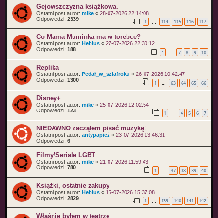
Gejowszczyzna książkowa.
Ostatni post autor:
mike
«
28-07-2026 22:14:08
Odpowiedzi:
2339
1
114
115
116
117
…
Co Mama Muminka ma w torebce?
Ostatni post autor:
Hebius
«
27-07-2026 22:30:12
Odpowiedzi:
188
1
7
8
9
10
…
Replika
Ostatni post autor:
Pedał_w_szlafroku
«
26-07-2026 10:42:47
Odpowiedzi:
1300
1
63
64
65
66
…
Disney+
Ostatni post autor:
mike
«
25-07-2026 12:02:54
Odpowiedzi:
123
1
4
5
6
7
…
NIEDAWNO zacząłem pisać muzykę!
Ostatni post autor:
antypapież
«
23-07-2026 13:46:31
Odpowiedzi:
6
Filmy/Seriale LGBT
Ostatni post autor:
mike
«
21-07-2026 11:59:43
Odpowiedzi:
780
1
37
38
39
40
…
Książki, ostatnie zakupy
Ostatni post autor:
Hebius
«
15-07-2026 15:37:08
Odpowiedzi:
2829
1
139
140
141
142
…
Właśnie byłem w teatrze