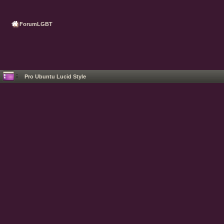
ForumLGBT
Pro Ubuntu Lucid Style