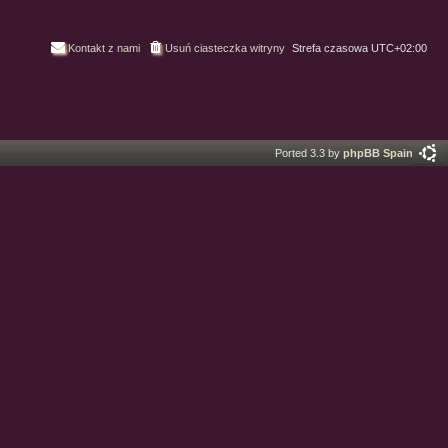
Kontakt z nami
Usuń ciasteczka witryny
Strefa czasowa
UTC+02:00
Ported 3.3 by
phpBB Spain