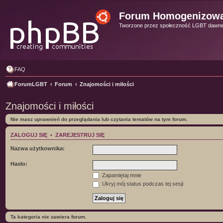
Forum Homogenizow
Tworzone przez społeczność LGBT dawn
FAQ
ForumLGBT
Forum
Znajomości i miłości
Znajomości i miłości
Nie masz uprawnień do przeglądania lub czytania tematów na tym forum.
ZALOGUJ SIĘ
•
ZAREJESTRUJ SIĘ
Nazwa użytkownika:
Hasło:
Zapamiętaj mnie
Ukryj mój status podczas tej sesji
Ta kategoria nie zawiera forum.