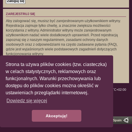
ZAREJESTRUJ SIĘ
Aby zalogować się, musisz być zarejestrowanym użytkownikiem witryny.
Rejestracja zajmuje tylko chwilę, a znacznie zwiększa możliwości
korzystania z witryny. Administrator witryny może zarejestrowanym
użytkownikom nadać wiele dodatkowych uprawnień. Przed rejestracją
zapoznaj się z naszym regulaminem, zasadami ochrony danych
osobowych oraz z odpowiedziami na często zadawane pytania (FAQ),
gdzie jest wyjaśnionych wiele podstawowych zagadnień dotyczących
funkcjonowania witryny.
Regulamin
|
Zasady ochrony danych osobowych
Strona ta używa plików cookies (tzw. ciasteczka)
w celach statystycznych, reklamowych oraz
Zarejestruj się
funkcjonalnych. Warunki przechowywania lub
dostępu do plików cookies można określić w
ForumLGBT
Strefa czasowa
UTC+02:00
ustawieniach przeglądarki internetowej.
Dowiedz się więcej
Technologię dostarcza
phpBB
® Forum Software © phpBB Limited
Polski pakiet językowy dostarcza
phpBB.pl
Zasady ochrony danych osobowych
|
Regulamin
Akceptuję!
Pro Ubuntu Lucid Style
Ported 3.3 by
phpBB Spain