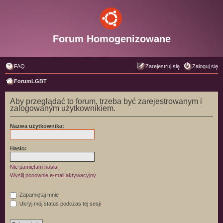
Forum Homogenizowane
FAQ
Zarejestruj się
Zaloguj się
ForumLGBT
Aby przeglądać to forum, trzeba być zarejestrowanym i
zalogowanym użytkownikiem.
Nazwa użytkownika:
Hasło:
Nie pamiętam hasła
Wyślij ponownie e-mail aktywacyjny
Zapamiętaj mnie
Ukryj mój status podczas tej sesji