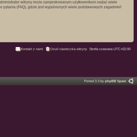
. Administrator witryny może zarejestrowanym użytkownikom nadać wiele
 pytania (FAQ), gdzie jest wyjaśnionych wiele podstawowych zagadnień
Kontakt z nami
Usuń ciasteczka witryny
Strefa czasowa
UTC+02:00
Ported 3.3 by
phpBB Spain