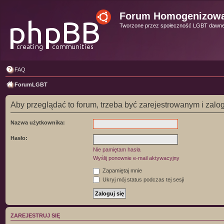
Forum Homogenizow
Tworzone przez społeczność LGBT dawn
FAQ
ForumLGBT
Aby przeglądać to forum, trzeba być zarejestrowanym i za
Nazwa użytkownika:
Hasło:
Nie pamiętam hasła
Wyślij ponownie e-mail aktywacyjny
Zapamiętaj mnie
Ukryj mój status podczas tej sesji
ZAREJESTRUJ SIĘ