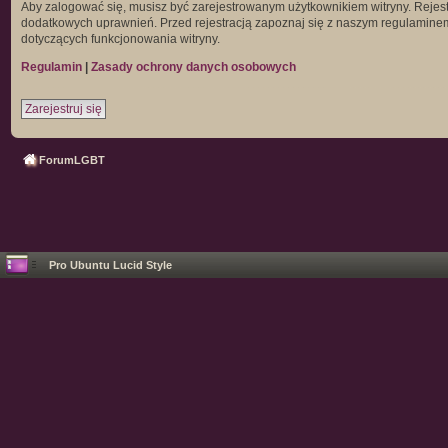
Aby zalogować się, musisz być zarejestrowanym użytkownikiem witryny. Rejestr
dodatkowych uprawnień. Przed rejestracją zapoznaj się z naszym regulamin
dotyczących funkcjonowania witryny.
Regulamin
|
Zasady ochrony danych osobowych
Zarejestruj się
ForumLGBT
Pro Ubuntu Lucid Style