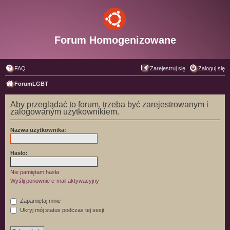
Forum Homogenizowane
FAQ
Zarejestruj się
Zaloguj się
ForumLGBT
Aby przeglądać to forum, trzeba być zarejestrowanym i
zalogowanym użytkownikiem.
Nazwa użytkownika:
Hasło:
Nie pamiętam hasła
Wyślij ponownie e-mail aktywacyjny
Zapamiętaj mnie
Ukryj mój status podczas tej sesji