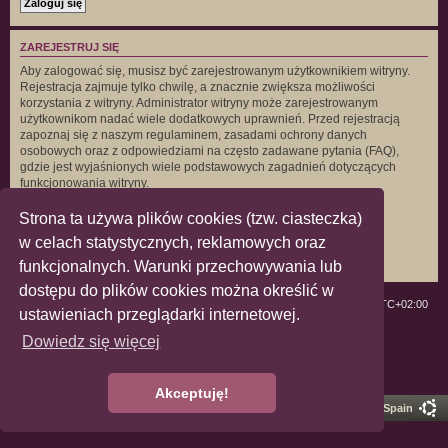
ZAREJESTRUJ SIĘ
Aby zalogować się, musisz być zarejestrowanym użytkownikiem witryny.
Rejestracja zajmuje tylko chwilę, a znacznie zwiększa możliwości
korzystania z witryny. Administrator witryny może zarejestrowanym
użytkownikom nadać wiele dodatkowych uprawnień. Przed rejestracją
zapoznaj się z naszym regulaminem, zasadami ochrony danych
osobowych oraz z odpowiedziami na często zadawane pytania (FAQ),
gdzie jest wyjaśnionych wiele podstawowych zagadnień dotyczących
funkcjonowania witryny.
Regulamin
|
Zasady ochrony danych osobowych
Strona ta używa plików cookies (tzw. ciasteczka)
w celach statystycznych, reklamowych oraz
Zarejestruj się
funkcjonalnych. Warunki przechowywania lub
dostępu do plików cookies można określić w
ForumLGBT
Strefa czasowa
UTC+02:00
ustawieniach przeglądarki internetowej.
Dowiedz się więcej
Technologię dostarcza
phpBB
® Forum Software © phpBB Limited
Polski pakiet językowy dostarcza
phpBB.pl
Zasady ochrony danych osobowych
|
Regulamin
Akceptuję!
Pro Ubuntu Lucid Style
Ported 3.3 by
phpBB Spain