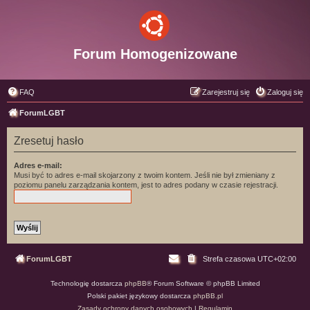
Forum Homogenizowane
FAQ
Zarejestruj się
Zaloguj się
ForumLGBT
Zresetuj hasło
Adres e-mail:
Musi być to adres e-mail skojarzony z twoim kontem. Jeśli nie był zmieniany z
poziomu panelu zarządzania kontem, jest to adres podany w czasie rejestracji.
ForumLGBT
Strefa czasowa
UTC+02:00
Technologię dostarcza
phpBB
® Forum Software © phpBB Limited
Polski pakiet językowy dostarcza
phpBB.pl
Zasady ochrony danych osobowych
|
Regulamin