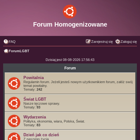
Forum Homogenizowane
FAQ
Zarejestruj się
Zaloguj się
ForumLGBT
Dzisiaj jest 08-08-2026 17:56:43
Forum
Powitalnia
Regulamin forum. Jeżeli jesteś nowym użytkownikiem forum, załóż swój
temat powitalny.
Tematy:
242
Świat LGBT
Nasze tęczowe sprawy.
Tematy:
93
Wydarzenia
Polityka, ekonomia, wiara, Polska, Świat.
Tematy:
83
Dzień jak co dzień
Z naszego życia.