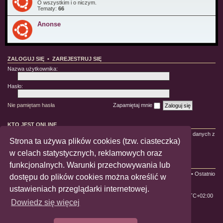
O wszystkim i o niczym.
Tematy:
66
Anonse
ZALOGUJ SIĘ
•
ZAREJESTRUJ SIĘ
Nazwa użytkownika:
Hasło:
Nie pamiętam hasła
Zapamiętaj mnie
KTO JEST ONLINE
Jest
12
użytkowników online :: 3 zarejestrowanych, 0 ukrytych i 9 gości (wg danych z
Strona ta używa plików cookies (tzw. ciasteczka)
ostatnich 5 minut)
Najwięcej użytkowników (
1084
) było online 22-10-2021 21:45:58
w celach statystycznych, reklamowych oraz
funkcjonalnych. Warunki przechowywania lub
STATYSTYKI
Liczba postów:
228696
• Liczba tematów:
650
• Liczba użytkowników:
1996
• Ostatnio
dostępu do plików cookies można określić w
zarejestrowany użytkownik:
jmcoura
ustawieniach przeglądarki internetowej.
ForumLGBT
Strefa czasowa
UTC+02:00
Dowiedz się więcej
Technologię dostarcza
phpBB
® Forum Software © phpBB Limited
Polski pakiet językowy dostarcza
phpBB.pl