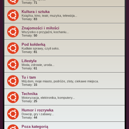
Tematy:
71
Kultura i sztuka
Książka, kino, teatr, muzyka, telewizja...
Tematy:
83
Znajomości i miłości
Wszystko o przyjaźni, kochaniu...
Tematy:
50
Pod kołderką
Kudłate sprawy, czyli seks.
Tematy:
81
Lifestyle
Moda, zdrowie, uroda...
Tematy:
61
Tu i tam
Mój dom, moje miasto, podróże, zloty, ciekawe miejsca.
Tematy:
15
Technika
Motoryzacja, elektronika, komputery...
Tematy:
25
Humor i rozrywka
Dowcip, gry i zabawy...
Tematy:
44
Poza kategorią