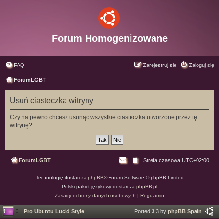
Forum Homogenizowane
FAQ
Zarejestruj się
Zaloguj się
ForumLGBT
Usuń ciasteczka witryny
Czy na pewno chcesz usunąć wszystkie ciasteczka utworzone przez tę
witrynę?
ForumLGBT
Strefa czasowa
UTC+02:00
Technologię dostarcza
phpBB
® Forum Software © phpBB Limited
Polski pakiet językowy dostarcza
phpBB.pl
Zasady ochrony danych osobowych
|
Regulamin
Pro Ubuntu Lucid Style
Ported 3.3 by
phpBB Spain