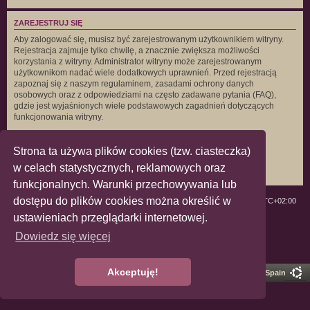
ZAREJESTRUJ SIĘ
Aby zalogować się, musisz być zarejestrowanym użytkownikiem witryny.
Rejestracja zajmuje tylko chwilę, a znacznie zwiększa możliwości
korzystania z witryny. Administrator witryny może zarejestrowanym
użytkownikom nadać wiele dodatkowych uprawnień. Przed rejestracją
zapoznaj się z naszym regulaminem, zasadami ochrony danych
osobowych oraz z odpowiedziami na często zadawane pytania (FAQ),
gdzie jest wyjaśnionych wiele podstawowych zagadnień dotyczących
funkcjonowania witryny.
Regulamin
|
Zasady ochrony danych osobowych
Strona ta używa plików cookies (tzw. ciasteczka)
Zarejestruj się
w celach statystycznych, reklamowych oraz
funkcjonalnych. Warunki przechowywania lub
dostępu do plików cookies można określić w
ForumLGBT
Strefa czasowa
UTC+02:00
ustawieniach przeglądarki internetowej.
Technologię dostarcza
phpBB
® Forum Software © phpBB Limited
Dowiedz się więcej
Polski pakiet językowy dostarcza
phpBB.pl
Zasady ochrony danych osobowych
|
Regulamin
Akceptuję!
Pro Ubuntu Lucid Style
Ported 3.3 by
phpBB Spain