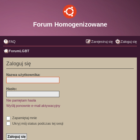
Forum Homogenizowane
FAQ
Zarejestruj się
Zaloguj się
ForumLGBT
Zaloguj się
Nazwa użytkownika:
Hasło:
Nie pamiętam hasła
Wyślij ponownie e-mail aktywacyjny
Zapamiętaj mnie
Ukryj mój status podczas tej sesji