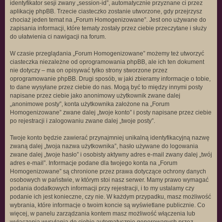
identyfikator sesji zwany „session-id”, automatycznie przyznane ci przez
aplikację phpBB. Trzecie ciasteczko zostanie utworzone, gdy przejrzysz
chociaż jeden temat na „Forum Homogenizowane”. Jest ono używane do
zapisania informacji, które tematy zostały przez ciebie przeczytane i służy
do ułatwienia ci nawigacji na forum.
W czasie przeglądania „Forum Homogenizowane” możemy też utworzyć
ciasteczka niezależne od oprogramowania phpBB, ale ich ten dokument
nie dotyczy – ma on opisywać tylko strony stworzone przez
oprogramowanie phpBB. Drugi sposób, w jaki zbieramy informacje o tobie,
to dane wysyłane przez ciebie do nas. Mogą być to między innymi posty
napisane przez ciebie jako anonimowy użytkownik zwane dalej
„anonimowe posty”, konta użytkownika założone na „Forum
Homogenizowane” zwane dalej „twoje konto” i posty napisane przez ciebie
po rejestracji i zalogowaniu zwane dalej „twoje posty”.
Twoje konto będzie zawierać przynajmniej unikalną identyfikacyjną nazwę
zwaną dalej „twoja nazwa użytkownika”, hasło używane do logowania
zwane dalej „twoje hasło” i osobisty aktywny adres e-mail zwany dalej „twój
adres e-mail”. Informacje podane dla twojego konta na „Forum
Homogenizowane” są chronione przez prawa dotyczące ochrony danych
osobowych w państwie, w którym stoi nasz serwer. Mamy prawo wymagać
podania dodatkowych informacji przy rejestracji, i to my ustalamy czy
podanie ich jest konieczne, czy nie. W każdym przypadku, masz możliwość
wybrania, które informacje o twoim koncie są wyświetlane publicznie. Co
więcej, w panelu zarządzania kontem masz możliwość włączenia lub