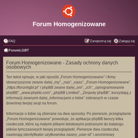
Forum Homogenizowane
FAQ
Zarejestruj się
Zaloguj się
ForumLGBT
Forum Homogenizowane - Zasady ochrony danych
osobowych
Ten tekst opisuje, w jaki sposób „Forum Homogenizowane” i firmy
stowarzyszone zwane dalej „my”, „nas”, „nasz”, „Forum Homogenizowane”,
„https://forumlgbt.pl” i phpBB zwane dalej „oni”, „ich”, „oprogramowanie
phpBB”, „www.phpbb.com”, „phpBB Limited”, „Zespoły phpBB”, korzystają z
informacji zwanymi dalej „informacjami o tobie” zebranych w czasie
dowolnej twojej sesji na forum.
Informacje o tobie są zbierane na dwa sposoby. Po pierwsze, przeglądanie
„Forum Homogenizowane” powoduje, że aplikacja phpBB tworzy kilka
ciasteczek, które są małymi plikami tekstowymi pobranymi do katalogu
plików tymczasowych twojej przeglądarki. Pierwsze dwa ciasteczka
zawierają identyfikator użytkownika zwany „user-id” i anonimowy