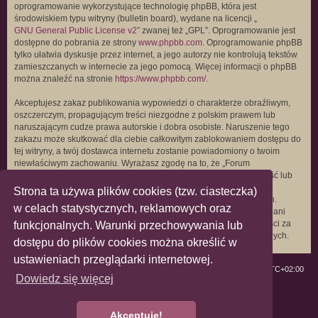
oprogramowanie wykorzystujące technologię phpBB, która jest
środowiskiem typu witryny (bulletin board), wydane na licencji „
GNU General Public License v2
” zwanej też „GPL”. Oprogramowanie jest
dostępne do pobrania ze strony
www.phpbb.com
. Oprogramowanie phpBB
tylko ułatwia dyskusje przez internet, a jego autorzy nie kontrolują tekstów
zamieszczanych w internecie za jego pomocą. Więcej informacji o phpBB
można znaleźć na stronie
https://www.phpbb.com/
.
Akceptujesz zakaz publikowania wypowiedzi o charakterze obraźliwym,
oszczerczym, propagującym treści niezgodne z polskim prawem lub
naruszającym cudze prawa autorskie i dobra osobiste. Naruszenie tego
zakazu może skutkować dla ciebie całkowitym zablokowaniem dostępu do
tej witryny, a twój dostawca internetu zostanie powiadomiony o twoim
niewłaściwym zachowaniu. Wyrażasz zgodę na to, że „Forum
Homogenizowane” może w każdej chwili usunąć, zmienić, przenieść lub
zamknąć każdy twój temat, post. Wyrażasz zgodę na zapisywanie
Strona ta używa plików cookies (tzw. ciasteczka)
wszystkich podanych przez ciebie informacji w naszej bazie danych.
w celach statystycznych, reklamowych oraz
Informacje te nie będą przekazywane nikomu bez twojej zgody, ale ani
„Forum Homogenizowane”, ani phpBB nie ponosi odpowiedzialności za
funkcjonalnych. Warunki przechowywania lub
włamania do witryny, podczas których może dojść do kradzieży danych.
dostępu do plików cookies można określić w
ustawieniach przeglądarki internetowej.
ForumLGBT
Strefa czasowa
UTC+02:00
Dowiedz się więcej
Technologię dostarcza
phpBB
® Forum Software © phpBB Limited
Polski pakiet językowy dostarcza
phpBB.pl
Akceptuję!