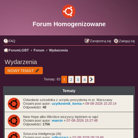
Forum Homogenizowane
FAQ
Zarejestruj się
Zaloguj się
ForumLGBT
Forum
Wydarzenia
Wydarzenia
NOWY TEMAT
1
2
3
4
Następna
Tematy: 83
Tematy
Odwołanie szkodnika z urzędu prezydenta m.st. Warszawy
Ostatni post autor:
uzytkownik_konta
«
09-08-2026 15:20:14
Odpowiedzi:
48
New Hope albo Wkrótce wszyscy będziem w raju!
Ostatni post autor:
marcin
«
07-08-2026 15:27:48
Odpowiedzi:
1756
Sztuczna Inteligencja (AI)
Ostatni post autor:
odkurzacz
«
07-08-2026 09:19:49